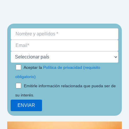
Aceptar la
Política de privacidad (requisito
obligatorio)
Emitirle información relacionada que pueda ser de
su interés.