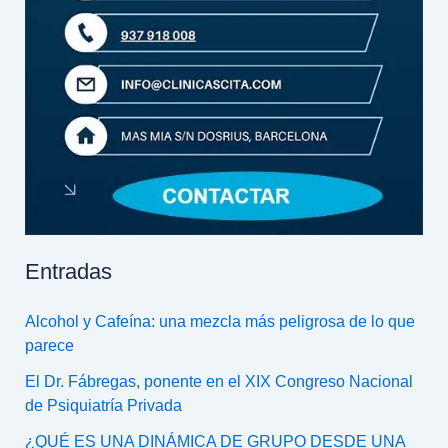
Entradas
Alcohol y Cafeína: una mezcla más peligrosa de lo que
parece
El Dr. Fábregas, ponente en el XIX Congreso Nacional
de Psiquiatría Privada
¿QUÉ ES UNA DINÁMICA DE GRUPO DESDE UNA