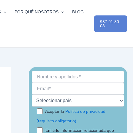
S
POR QUÉ NOSOTROS
BLOG
937 91 80
08
Aceptar la
Política de privacidad
(requisito obligatorio)
Emitirle información relacionada que