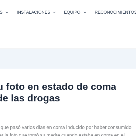
S
INSTALACIONES
EQUIPO
RECONOCIMIENTO
u foto en estado de coma
 de las drogas
d que pasó varios días en coma inducido por haber consumido
gar la foto que tomó su madre cuando estaba en coma en el