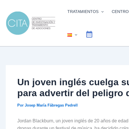
Ir
al
TRATAMIENTOS
CENTRO
contenido
Un joven inglés cuelga s
para advertir del peligro
Por
Josep María Fábregas Pedrell
Jordan Blackburn, un joven inglés de 20 años de eda
drogas durante un festival de música, ha decidido col