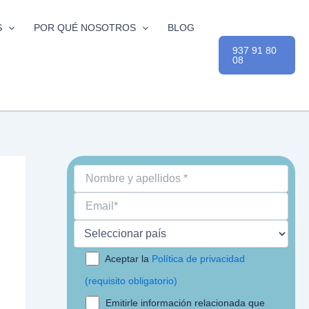
S
POR QUÉ NOSOTROS
BLOG
937 91 80
08
Aceptar la
Política de privacidad
(requisito obligatorio)
Emitirle información relacionada que