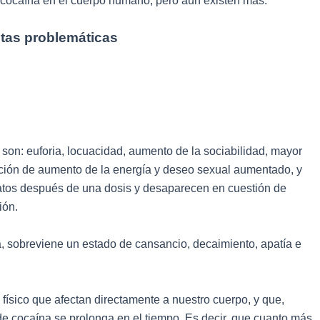
 cocaína en el cuerpo humano, pero aún existen más.
stas problemáticas
on: euforia, locuacidad, aumento de la sociabilidad, mayor
ción de aumento de la energía y deseo sexual aumentado, y
iatos después de una dosis y desaparecen en cuestión de
ión.
, sobreviene un estado de cansancio, decaimiento, apatía e
físico que afectan directamente a nuestro cuerpo, y que,
cocaína se prolonga en el tiempo. Es decir, que cuanto más