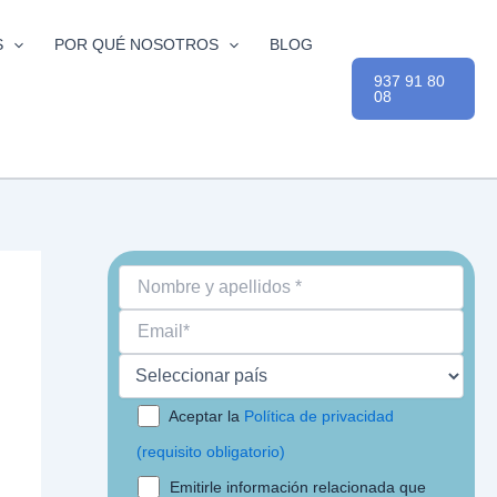
S
POR QUÉ NOSOTROS
BLOG
937 91 80
08
Aceptar la
Política de privacidad
(requisito obligatorio)
Emitirle información relacionada que