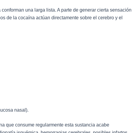
 conforman una larga lista. A parte de generar cierta sensación
ios de la cocaína actúan directamente sobre el cerebro y el
 mucosa nasal).
ona que consume regularmente esta sustancia acabe
opatía isquémica, hemorragias cerebrales, posibles infartos,