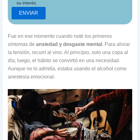
su interés.
Fue en ese momento cuando noté los primeros
síntomas de
ansiedad y desgaste mental
. Para aliviar
la tensión, recurrí al vino. Al principio, solo una copa al
día; luego, el hábito se convirtió en una necesidad.
Aunque no lo admitía, estaba usando el alcohol como
anestesia emocional.