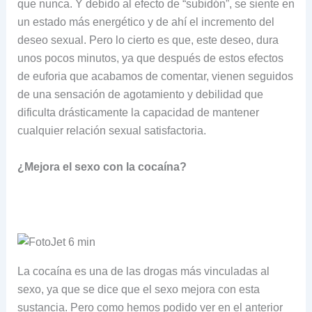
que nunca. Y debido al efecto de “subidón”, se siente en
un estado más energético y de ahí el incremento del
deseo sexual. Pero lo cierto es que, este deseo, dura
unos pocos minutos, ya que después de estos efectos
de euforia que acabamos de comentar, vienen seguidos
de una sensación de agotamiento y debilidad que
dificulta drásticamente la capacidad de mantener
cualquier relación sexual satisfactoria.
¿Mejora el sexo con la cocaína?
La cocaína es una de las drogas más vinculadas al
sexo, ya que se dice que el sexo mejora con esta
sustancia. Pero como hemos podido ver en el anterior