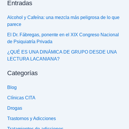
Entradas
Alcohol y Cafeína: una mezcla más peligrosa de lo que
parece
El Dr. Fábregas, ponente en el XIX Congreso Nacional
de Psiquiatría Privada
¿QUÉ ES UNA DINÁMICA DE GRUPO DESDE UNA
LECTURA LACANIANA?
Categorías
Blog
Clínicas CITA
Drogas
Trastornos y Adicciones
Tratamientos de adicciones