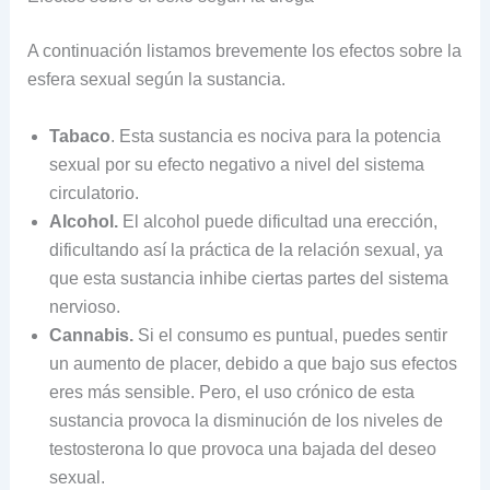
A continuación listamos brevemente los efectos sobre la
esfera sexual según la sustancia.
Tabaco
. Esta sustancia es nociva para la potencia
sexual por su efecto negativo a nivel del sistema
circulatorio.
Alcohol.
El alcohol puede dificultad una erección,
dificultando así la práctica de la relación sexual, ya
que esta sustancia inhibe ciertas partes del sistema
nervioso.
Cannabis.
Si el consumo es puntual, puedes sentir
un aumento de placer, debido a que bajo sus efectos
eres más sensible. Pero, el uso crónico de esta
sustancia provoca la disminución de los niveles de
testosterona lo que provoca una bajada del deseo
sexual.