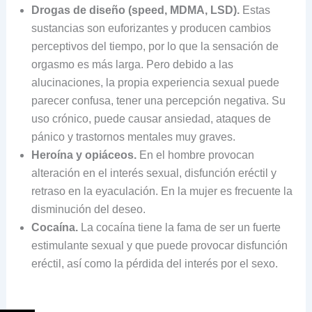
Drogas de diseño
(speed, MDMA, LSD).
Estas
sustancias son euforizantes y producen cambios
perceptivos del tiempo, por lo que la sensación de
orgasmo es más larga. Pero debido a las
alucinaciones, la propia experiencia sexual puede
parecer confusa, tener una percepción negativa. Su
uso crónico, puede causar ansiedad, ataques de
pánico y trastornos mentales muy graves.
Heroína y opiáceos.
En el hombre provocan
alteración en el interés sexual, disfunción eréctil y
retraso en la eyaculación. En la mujer es frecuente la
disminución del deseo.
Cocaína.
La cocaína tiene la fama de ser un fuerte
estimulante sexual y que puede provocar disfunción
eréctil, así como la pérdida del interés por el sexo.