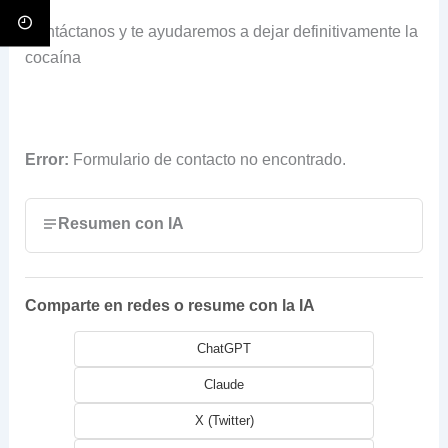
Contáctanos y te ayudaremos a dejar definitivamente la
cocaína
Error:
Formulario de contacto no encontrado.
Resumen con IA
Comparte en redes o resume con la IA
ChatGPT
Claude
X (Twitter)