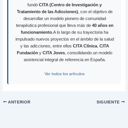
fundó
CITA (Centro de Investigación y
Tratamiento de las Adicciones)
, con el objetivo de
desarrollar un modelo pionero de comunidad
terapéutica profesional que lleva más de
40 años en
funcionamiento
.A lo largo de su trayectoria ha
impulsado nuevos proyectos en el ámbito de la salud
y las adicciones, entre ellos
CITA Clínica
,
CITA
Fundación
y
CITA Joves
, consolidando un modelo
asistencial integral de referencia en España.
Ver todos los artículos
ANTERIOR
SIGUIENTE