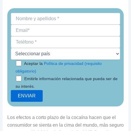
Aceptar la
Política de privacidad (requisito
obligatorio)
Emitirle información relacionada que pueda ser de
su interés.
Los efectos a corto plazo de la cocaína hacen que el
consumidor se sienta en la cima del mundo, más seguro