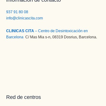
937 91 80 08
info@clinicascita.com
CLINICAS CITA
– Centro de Desintoxicación en
Barcelona
:
C/ Mas Mia s-n, 08319 Dosrius, Barcelona.
Red de centros