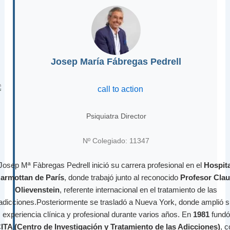
Josep María Fábregas Pedrell
Psiquiatra Director
Nº Colegiado: 11347
Josep Mª Fàbregas Pedrell inició su carrera profesional en el
Hospita
armottan de París
, donde trabajó junto al reconocido
Profesor Cla
Olievenstein
, referente internacional en el tratamiento de las
adicciones.Posteriormente se trasladó a Nueva York, donde amplió 
experiencia clínica y profesional durante varios años. En
1981
fundó
ITA (Centro de Investigación y Tratamiento de las Adicciones)
, 