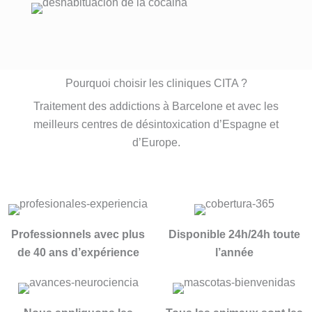
r. Entré 
an esta 
, sin 
con la 
Clínica, 
lugar a 
idea de 
desde 
dudas   
desinto
el 
( y mira 
xicarme 
primero 
que he 
Pourquoi choisir les cliniques CITA ?
y he 
hasta el 
tenido 
Traitement des addictions à Barcelone et avec les
salido 
último, 
psicólog
con la 
grandes 
os  a lo 
meilleurs centres de désintoxication d’Espagne et
perspec
persona
largo de 
d’Europe.
tiva de 
s.
mi vida) 
una 
Recomi
, la 
nueva 
endo 
MEJOR
vida 
esta 
.Gran 
mucho 
Clínica 
persona 
Professionnels avec plus
Disponible 24h/24h toute
más 
en 
, gran 
de 40 ans d’expérience
l’année
plena.
todos 
gran 
los 
profesio
sentido
nal, una 
s.
empata 