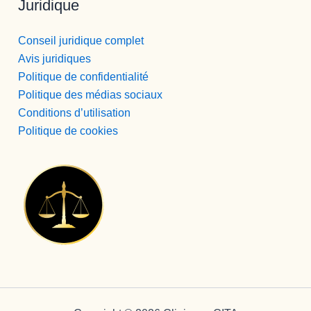
Juridique
,muy 
prepara
do, muy 
Conseil juridique complet
buena 
Avis juridiques
persona 
Politique de confidentialité
, y que 
Politique des médias sociaux
te 
Conditions d’utilisation
ayudará 
Politique de cookies
siempre 
a la 
hora q 
sea y 
como 
sea.
Bueno 
bueno, 
y 
LUISA, 
PFFF 