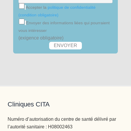
tración 
Accepter la
politique de confidentialité
y 
(condition obligatoire)
encarga
da de 
Envoyer des informations liées qui pourraient
iNforma
vous intéresser
ción 
(exigence obligatoire)
telefónic
a e 
ingreso
s, no 
puede 
mejor 
persona 
, 
servicial
Cliniques CITA
, 
profesio
Numéro d’autorisation du centre de santé délivré par
nal, 
l’autorité sanitaire : H08002463
BUENA