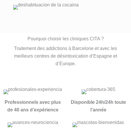
man por 
cuidado 
desemp
a 
complet
excepci
eño 
Joana, 
o la 
onal.
ejempla
a la que 
vida.
Muchísi
r. Entré 
no se le 
Un 
mas 
con la 
puede 
equipo 
gracias 
Pourquoi choisir les cliniques CITA ?
idea de 
decir 
increíbl
a todos 
desinto
más 
Traitement des addictions à Barcelone et avec les
e.
los 
xicarme 
tampoc
meilleurs centres de désintoxication d’Espagne et
profesio
y he 
o, es 
d’Europe.
nales 
salido 
una 
que 
con la 
atenció
conform
perspec
n como 
an esta 
tiva de 
no 
Clínica, 
una 
había 
desde 
Professionnels avec plus
Disponible 24h/24h toute
nueva 
recibido 
el 
de 40 ans d’expérience
l’année
vida 
nunca, 
primero 
mucho 
y he 
hasta el 
más 
estado 
último, 