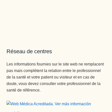
profesio
nal y un 
tío, 
ESPEC
IAL, y 
por 
último 
Francis
Réseau de centres
co,  
otorga 
Les informations fournies sur le site web ne remplacent
monitor, 
pas mais complètent la relation entre le professionnel
una 
persona 
de la santé et votre patient ou visiteur et en cas de
muy 
doute, vous devez consulter votre professionnel de la
joven, 
santé de référence.
muy 
profesio
nal 