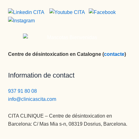
,eficient
e, 
humana
...Pepi 
te 
quiero.
En 
Centre de désintoxication en Catalogne (
contacte
)
cuanto 
a 
Monitor
Information de contact
es Edu, 
eres 
937 91 80 08
muy 
info@clinicascita.com
grande, 
muuuy 
buena 
CITA CLINIQUE – Centre de désintoxication en
persona
Barcelona: C/ Mas Mia s-n, 08319 Dosrius, Barcelona.
,muy 
buen 