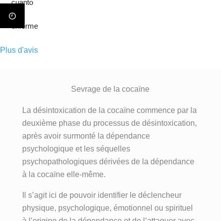
conven
cuanto 
a de 
nte roto 
cional, 
a 
adicción
despué
se trata 
enferme
, se 
s de 
de 
ria, 
cual 
años 
ayudar 
cabe 
Plus d'avis
fuere, 
intentan
a 
destata
esta es 
do dejar 
encontr
car de 
la 
atrás 
ar un 
forma 
MEJOR 
Sevrage de la cocaïne
mis 
estilo de 
indudabl
clínica 
adiccion
vida 
e e 
La désintoxication de la cocaïne commence par la
del 
es y 
basado 
insustibl
deuxième phase du processus de désintoxication,
mundo.
antes 
en el 
e a 
Con el 
après avoir surmonté la dépendance
creía 
bienest
Lorena , 
tratamie
psychologique et les séquelles
que era 
ar tanto 
por su 
nto 
psychopathologiques dérivées de la dépendance
imposibl
físico 
profesio
especial
à la cocaïne elle-même.
e salir 
como 
nalidad, 
izado 
adelant
mental 
exquisit
multidis
Il s’agit ici de pouvoir identifier le déclencheur
e con 
en el 
o trato , 
ciplinar 
physique, psychologique, émotionnel ou spirituel
mi vida.
que las 
control 
que 
à l’origine de la dépendance et de l’attaquer avec