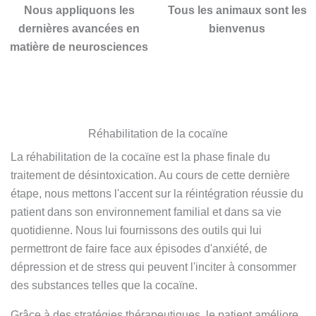
plena.
en los 2 
Nous appliquons les
Tous les animaux sont les
grandes 
otros 
dernières avancées en
bienvenus
persona
centros 
matière de neurosciences
s.
más 
Recomi
importa
endo 
ntes de 
esta 
España.
Clínica 
Como 
en 
Réhabilitation de la cocaïne
psicólog
todos 
a, Mari 
La réhabilitation de la cocaïne est la phase finale du
los 
Carmen 
traitement de désintoxication. Au cours de cette dernière
sentido
, sin 
étape, nous mettons l'accent sur la réintégration réussie du
s.
lugar a 
patient dans son environnement familial et dans sa vie
Gracias 
dudas   
quotidienne. Nous lui fournissons des outils qui lui
para la 
( y mira 
permettront de faire face aux épisodes d'anxiété, de
eternida
que he 
dépression et de stress qui peuvent l'inciter à consommer
d.
tenido 
des substances telles que la cocaïne.
psicólog
os  a lo 
Grâce à des stratégies thérapeutiques, le patient améliore