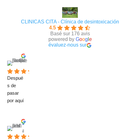
CLINICAS CITA - Clínica de desintoxicación
4.5
Basé sur 176 avis
powered by
G
o
o
g
l
e
évaluez-nous sur
David Requena C.
il y a 5 mois
Despué
s de 
pasar 
por aquí 
puedo 
afirmar 
sin 
Jose M.
presunc
il y a 6 mois
ión que 