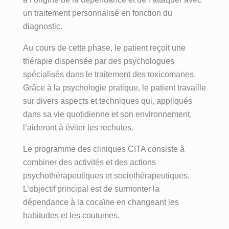
Con el 
adiccion
real de 
proporci
un traitement personnalisé en fonction du
transcur
es no 
la 
onan, 
so del 
diagnostic.
tienen 
historia 
en un 
tratamie
cabida. 
década 
ambient
Au cours de cette phase, le patient reçoit une
nto 
Para 
pacient
e 
thérapie dispensée par des psychologues
individu
ello 
e , 
excepci
spécialisés dans le traitement des toxicomanes.
al y 
cuentan 
amabilid
onal, 
grupal 
Grâce à la psychologie pratique, le patient travaille
con un 
ad, 
además 
que me 
sur divers aspects et techniques qui, appliqués
equipo 
predisp
de la 
ofrecier
dans sa vie quotidienne et son environnement,
óptimo 
osición 
desinto
on he 
de 
l’aideront à éviter les rechutes.
y gusto 
xicación
vuelto a 
terapeut
por su 
, se 
ver la 
Le programme des cliniques CITA consiste à
as que 
trabajo,  
adquier
luz 
combiner des activités et des actions
acompa
junta a 
en unas 
✨✨✨
psychothérapeutiques et sociothérapeutiques.
ñan 
ella 
herrami
Atenció
durante 
L’objectif principal est de surmonter la
destaca
entas 
n 
todo el 
dépendance à la cocaïne en changeant les
ría sin 
que 
perman
proceso 
duda 
habitudes et les coutumes.
transfor
ente y 
con un 
alguna 