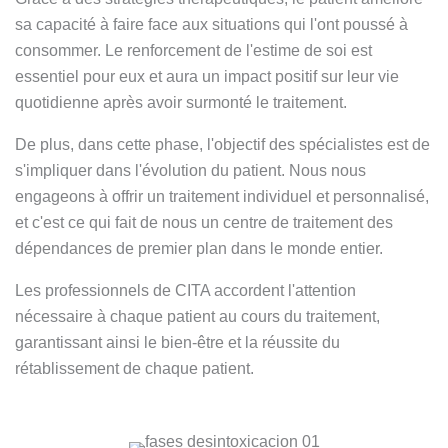
largo de 
sa capacité à faire face aux situations qui l'ont poussé à
mi vida) 
consommer. Le renforcement de l'estime de soi est
, la 
essentiel pour eux et aura un impact positif sur leur vie
MEJOR
quotidienne après avoir surmonté le traitement.
.Gran 
persona 
De plus, dans cette phase, l'objectif des spécialistes est de
, gran 
s'impliquer dans l'évolution du patient. Nous nous
gran 
engageons à offrir un traitement individuel et personnalisé,
profesio
et c'est ce qui fait de nous un centre de traitement des
nal, una 
dépendances de premier plan dans le monde entier.
empata 
brutal , 
Les professionnels de CITA accordent l'attention
otra de 
nécessaire à chaque patient au cours du traitement,
la 
garantissant ainsi le bien-être et la réussite du
sperson
rétablissement de chaque patient.
as que 
disfruta
n de su 
profesió