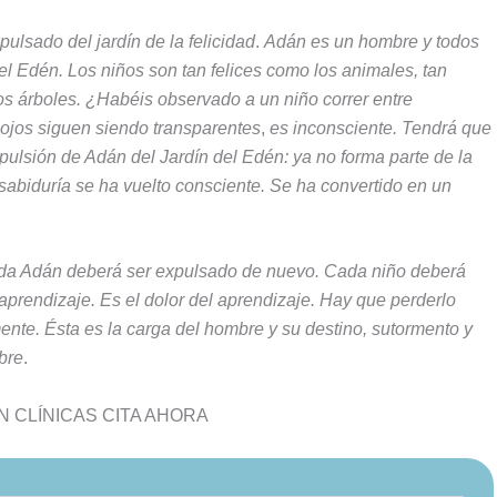
xpulsado del jardín de la
felicidad
.
Adán es un hombre y todos
el
Edén. Los niños son tan felices como los animales, tan
los árboles. ¿Habéis observado a un niño correr entre
ojos siguen siendo transparentes
,
es inconsciente. Tendrá que
pulsión de Adán del Jardín del Edén: ya no forma parte de la
a sabiduría se ha vuelto consciente. Se ha convertido en
un
ada Adán deberá ser expulsado
de nuevo. Cada niño deberá
aprendizaje. Es el dolor del aprendizaje. Hay que perderlo
nte. Ésta es la carga del hombre y su destino, su
tormento y
bre
.
 CLÍNICAS CITA AHORA