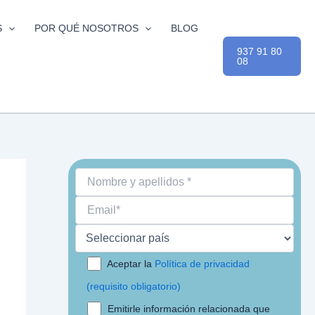
S
POR QUÉ NOSOTROS
BLOG
937 91 80
08
Aceptar la
Política de privacidad
(requisito obligatorio)
Emitirle información relacionada que