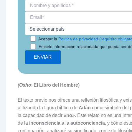
Aceptar la
Política de privacidad (requisito obligato
Emitirle información relacionada que pueda ser de
(Osho
:
El Libro del Hombre)
El texto previo nos ofrece una reflexión filosófica y exi
utilizando la figura bíblica de
Adán
como símbolo del pr
la capacidad de decir
«no»
. Este relato no es una inte
de la
inconsciencia
a la
autoconciencia
, y cómo este
continuación, analizaré su significado, contexto filosó