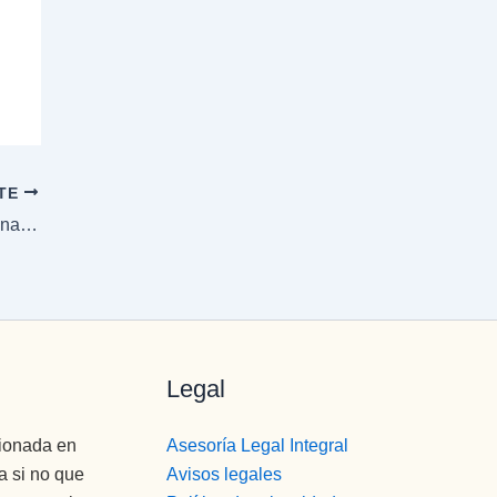
NTE
Taller de Prevención de Recaídas: La personalidad adictiva – 2ª parte.
Legal
cionada en
Asesoría Legal Integral
a si no que
Avisos legales