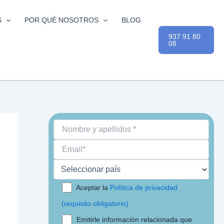
S
POR QUÉ NOSOTROS
BLOG
937 91 80
08
Aceptar la
Política de privacidad
(requisito obligatorio)
Emitirle información relacionada que