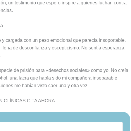
ión, un testimonio que espero inspire a quienes luchan contra
encias.
za
e y cargada con un peso emocional que parecía insoportable.
a llena de desconfianza y escepticismo. No sentía esperanza,
.
pecie de prisión para «desechos sociales» como yo. No creía
cohol, una lacra que había sido mi compañera inseparable
uienes me habían visto caer una y otra vez.
 CLÍNICAS CITA AHORA