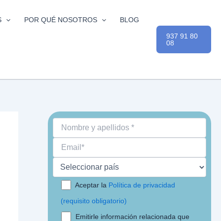
S
POR QUÉ NOSOTROS
BLOG
937 91 80
08
Aceptar la
Política de privacidad
(requisito obligatorio)
Emitirle información relacionada que