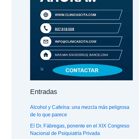
Entradas
Alcohol y Cafeína: una mezcla más peligrosa
de lo que parece
El Dr. Fábregas, ponente en el XIX Congreso
Nacional de Psiquiatría Privada