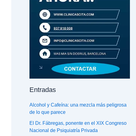
Entradas
Alcohol y Cafeína: una mezcla más peligrosa
de lo que parece
El Dr. Fábregas, ponente en el XIX Congreso
Nacional de Psiquiatría Privada