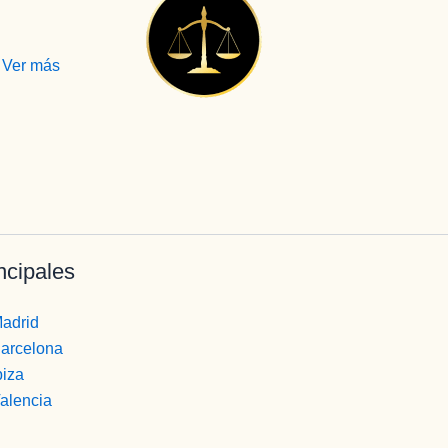
ncipales
Madrid
Barcelona
biza
Valencia