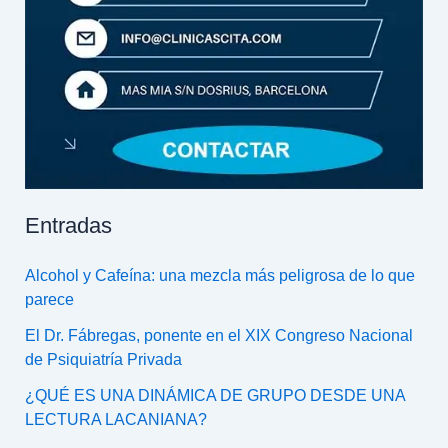
Entradas
Alcohol y Cafeína: una mezcla más peligrosa de lo que
parece
El Dr. Fábregas, ponente en el XIX Congreso Nacional
de Psiquiatría Privada
¿QUÉ ES UNA DINÁMICA DE GRUPO DESDE UNA
LECTURA LACANIANA?