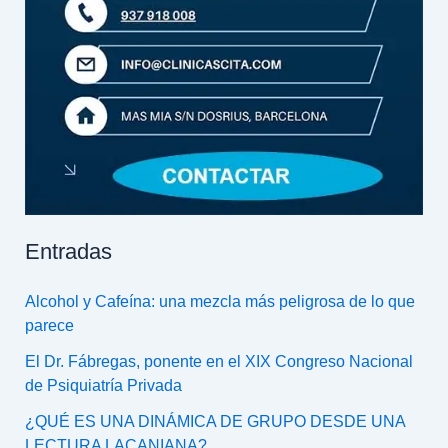
Entradas
Alcohol y Cafeína: una mezcla más peligrosa de lo que
parece
El Dr. Fábregas, ponente en el XIX Congreso Nacional
de Psiquiatría Privada
¿QUÉ ES UNA DINÁMICA DE GRUPO DESDE UNA
LECTURA LACANIANA?