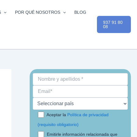
S
POR QUÉ NOSOTROS
BLOG
937 91 80
08
Aceptar la
Política de privacidad
(requisito obligatorio)
Emitirle información relacionada que