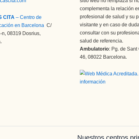
icascita.com
sitio web no remplaza si n
complementa la relación en
profesional de salud y su 
S CITA
– Centro de
visitante y en caso de dud
cación en Barcelona
:
C/
consultar con su profesion
-n, 08319 Dosrius,
salud de referencia.
.
Ambulatorio
: Pg. de Sant
46, 08022 Barcelona.
Nuestros centros pri