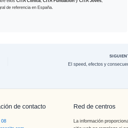
ntre ellos
CITA Clínica
,
CITA Fundación
y
CITA Joves
,
gral de referencia en España.
SIGUIE
El speed, efectos y consecue
ción de contacto
Red de centros
 08
La información proporcion