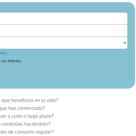
rio)
 su interés.
que beneficios en tu vida?
ez que has comenzado?
n a corto o largo plazo?
o continúas haciéndolo?
mpo de consumo regular?