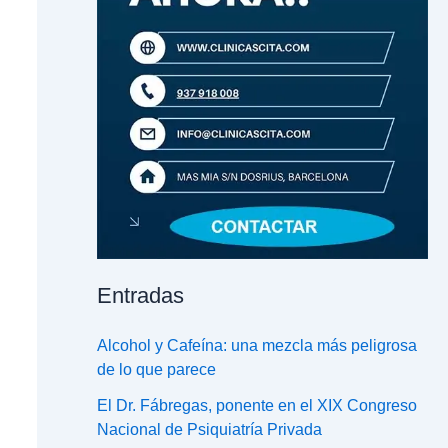
Entradas
Alcohol y Cafeína: una mezcla más peligrosa
de lo que parece
El Dr. Fábregas, ponente en el XIX Congreso
Nacional de Psiquiatría Privada