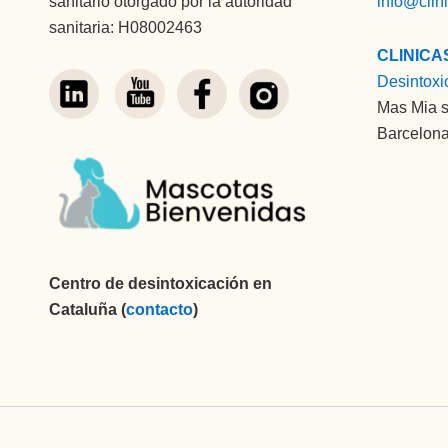
sanitario otorgado por la autoridad
info@clin
sanitaria: H08002463
CLINICA
Desintoxi
Mas Mia s
Barcelona
Centro de desintoxicación en
Cataluña (
contacto
)