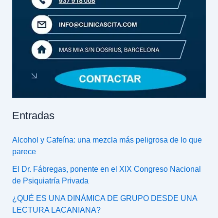
Entradas
Alcohol y Cafeína: una mezcla más peligrosa de lo que
parece
El Dr. Fábregas, ponente en el XIX Congreso Nacional
de Psiquiatría Privada
¿QUÉ ES UNA DINÁMICA DE GRUPO DESDE UNA
LECTURA LACANIANA?