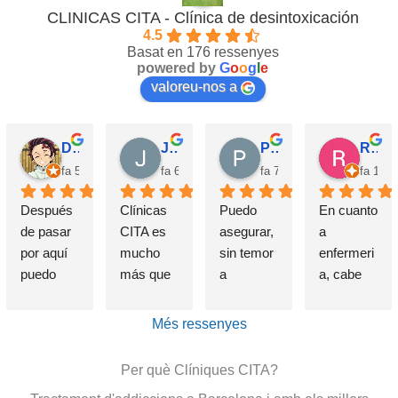
CLINICAS CITA - Clínica de desintoxicación
4.5
Basat en 176 ressenyes
powered by
G
o
o
g
l
e
valoreu-nos a
David Requena C.
Jose M.
Pérez M.
Rosa
fa 5 mesos
fa 6 mesos
fa 7 mesos
fa 10 
Después 
Clínicas 
Puedo 
En cuanto 
de pasar 
CITA es 
asegurar, 
a 
por aquí 
mucho 
sin temor 
enfermeri
puedo 
más que 
a 
a, cabe 
afirmar 
una 
equivocar
destataca
sin 
Clínica de 
me, que 
r de 
Més ressenyes
presunció
deshabitu
si alguien 
forma 
n que el 
ación y 
sufre un 
indudable 
Per què Clíniques CITA?
haber 
desintoxic
problema 
e 