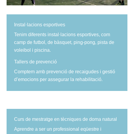
Instal·lacions esportives
Tenim diferents instal·lacions esportives, com
camp de futbol, de bàsquet, ping-pong, pista de
voleibol i piscina.
Tallers de prevenció
Comptem amb prevenció de recaigudes i gestió
d’emocions per assegurar la rehabilitació.
Curs de mestratge en tècniques de doma natural
Aprendre a ser un professional eqüestre i