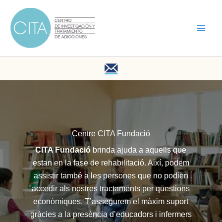
Vés
al
contingut
Centre CITA Fundació
CITA Fundació
brinda ajuda a aquells que
estan en la fase de rehabilitació. Així, podem
assistir també a les persones que no podien
accedir als nostres tractaments per qüestions
econòmiques. T’assegurem el màxim suport
gràcies a la presència d’educadors i infermers