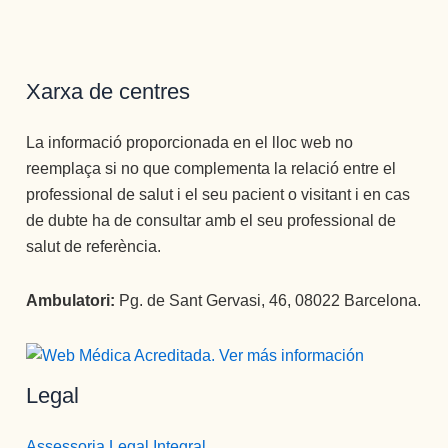
va de una 
todos los 
largo de 
nueva 
sentidos.
mi vida) , 
vida 
Gracias 
la 
mucho 
para la 
MEJOR.
Xarxa de centres
más 
eternidad.
Gran 
plena.
persona , 
La informació proporcionada en el lloc web no
gran gran 
reemplaça si no que complementa la relació entre el
profesion
professional de salut i el seu pacient o visitant i en cas
al, una 
empata 
de dubte ha de consultar amb el seu professional de
brutal , 
salut de referència.
otra de la 
spersona
Ambulatori:
Pg. de Sant Gervasi, 46, 08022 Barcelona.
s que 
disfrutan 
de su 
profesión 
Legal
y saben 
transmitirl
Assessoria Legal Integral