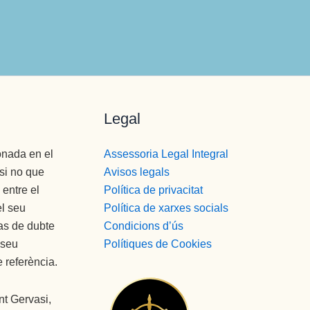
Legal
onada en el
Assessoria Legal Integral
si no que
Avisos legals
entre el
Política de privacitat
el seu
Política de xarxes socials
cas de dubte
Condicions d’ús
 seu
Polítiques de Cookies
 referència.
t Gervasi,