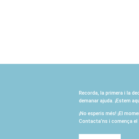
Recorda, la primera i la d
demanar ajuda. ¡Estem aquí
¡No esperis més! ¡El momen
Contacta’ns i comença el t