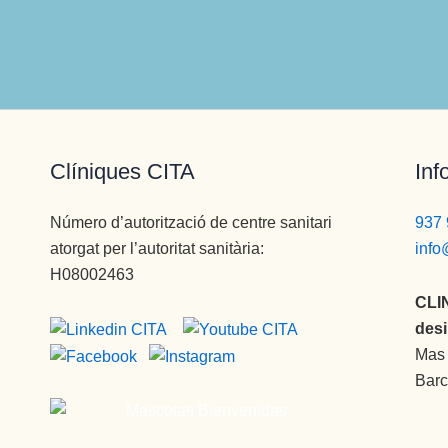
Clíniques CITA
Inf
Número d’autorització de centre sanitari
937 
atorgat per l’autoritat sanitària:
info
H08002463
CLI
desi
Mas 
Barc