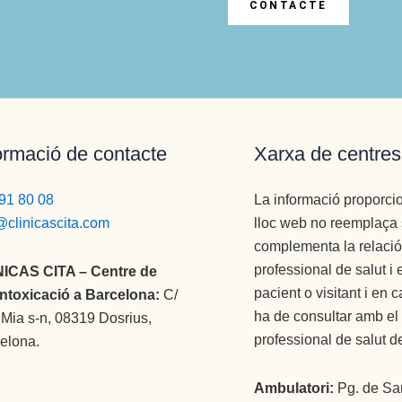
CONTACTE
ormació de contacte
Xarxa de centres
91 80 08
La informació proporci
@clinicascita.com
lloc web no reemplaça 
complementa la relació 
professional de salut i 
NICAS CITA – Centre de
pacient o visitant i en 
ntoxicació a Barcelona:
C/
ha de consultar amb el
Mia s-n, 08319 Dosrius,
professional de salut de
elona.
Ambulatori:
Pg. de San