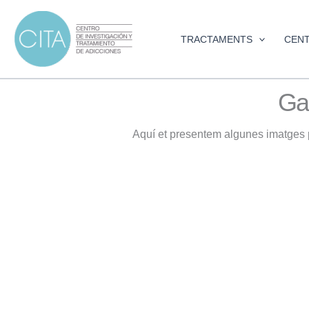
Vés
al
TRACTAMENTS
CEN
contingut
Gal
Aquí et presentem algunes imatges