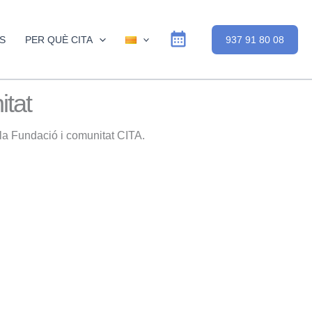
S
PER QUÈ CITA
937 91 80 08
itat
 la Fundació i comunitat CITA.