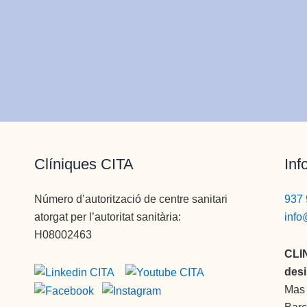
Clíniques CITA
Inf
Número d’autorització de centre sanitari
937 
atorgat per l’autoritat sanitària:
info
H08002463
CLI
desi
Mas 