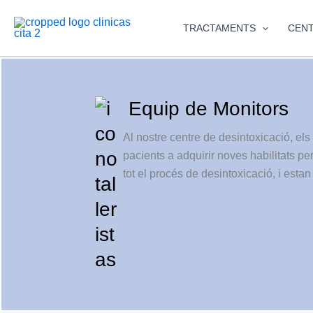
Vés
al
TRACTAMENTS
CEN
contingut
Equip de Monitors
Al nostre centre de desintoxicació, el
pacients a adquirir noves habilitats pe
tot el procés de desintoxicació, i est