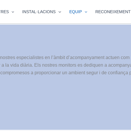
TRES
INSTAL·LACIONS
EQUIP
RECONEIXEMENT
s nostres especialistes en l’àmbit d’acompanyament actuen com a
r a la vida diària. Els nostres monitors es dediquen a acompanya
an compromesos a proporcionar un ambient segur i de confiança pe