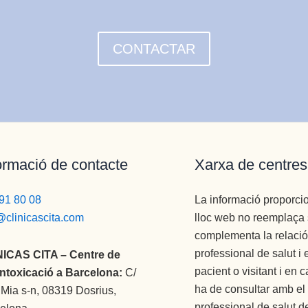
CONTACTAR
ormació de contacte
Xarxa de centres
91 80 08
La informació proporci
@clinicascita.com
lloc web no reemplaça 
complementa la relació 
professional de salut i 
NICAS CITA – Centre de
pacient o visitant i en 
ntoxicació a Barcelona:
C/
ha de consultar amb el
Mia s-n, 08319 Dosrius,
professional de salut de