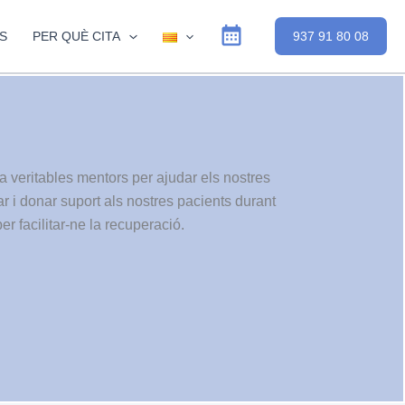
S
PER QUÈ CITA
937 91 80 08
 veritables mentors per ajudar els nostres
r i donar suport als nostres pacients durant
r facilitar-ne la recuperació.