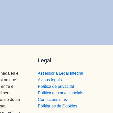
Legal
onada en el
Assessoria Legal Integral
si no que
Avisos legals
entre el
Política de privacitat
el seu
Política de xarxes socials
cas de dubte
Condicions d’ús
 seu
Polítiques de Cookies
 referència.