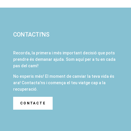
CONTACTI’NS
Recorda, la primera i més important decisió que pots
prendre és demanar ajuda. Som aquí per a tu en cada
pas del camí!
No esperis més! El moment de canviar la teva vida és
ara! Contacta’ns i comença el teu viatge cap a la
recuperació.
CONTACTE