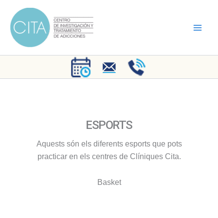
Vés
al
contingut
ESPORTS
Aquests són els diferents esports que pots
practicar en els centres de Clíniques Cita.
Basket