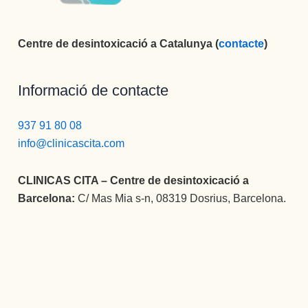
buena 
persona , 
y que te 
Centre de desintoxicació a Catalunya (
contacte
)
ayudará 
siempre a 
la hora q 
Informació de contacte
sea y 
como 
937 91 80 08
sea.
info@clinicascita.com
Bueno 
bueno, y 
CLINICAS CITA – Centre de desintoxicació a
LUISA, 
Barcelona:
C/ Mas Mia s-n, 08319 Dosrius, Barcelona.
PFFF NO 
TENGO 
NI 
PALABR
AS, LA 
MEJOR 
COCINE