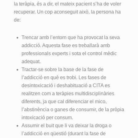
la teràpia, és a dir, el mateix pacient s’ha de voler
mejores 
e roto 
MEJOR 
exquisito 
recuperar. Un cop aconseguit això, la persona ha
decisione
después 
clínica del 
trato , 
de:
s que he 
de años 
mundo.
control 
tomado. 
intentand
Con el 
real de la 
El método 
o dejar 
tratamient
historia 
Trencar amb l’entorn que ha provocat la seva
no se 
atrás mis 
o 
década 
addicció. Aquesta fase es treballarà amb
basa una 
adiccione
especializ
paciente , 
professionals experts i sota el control mèdic
desintoxic
s y antes 
ado 
amabilida
adequat.
ación 
creía que 
multidisci
d, 
Tractar-se sobre la base de la fase de
convenci
era 
plinar que 
predispos
l’addicció en què es trobi. Les fases de
onal, se 
imposible 
proporcio
ición y 
desintoxicació i deshabituació a CITA es
trata de 
salir 
nan, en 
gusto por 
realitzen com a teràpies multidisciplinàries
ayudar a 
adelante 
un 
su 
diferents, ja que cal diferenciar el mico,
encontrar 
con mi 
ambiente 
trabajo,  
l’abstinència o ganes de consumir, de la pròpia
un estilo 
vida.
excepcio
junta a 
intoxicació per consum.
de vida 
Con el 
nal, 
ella 
basado 
Assumir el buit que li va deixar la droga o
transcurs
además 
destacarí
en el 
o del 
de la 
a sin 
l’addicció en qüestió (durant la fase de