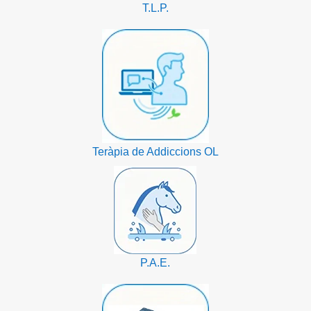
T.L.P.
Teràpia de Addiccions OL
P.A.E.