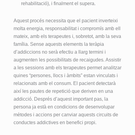
bienestar 
tratamient
desintoxic
duda 
rehabilitació), i finalment el supera.
tanto 
o 
ación, se 
alguna a 
físico 
individual 
adquieren 
Joana, a 
Aquest procés necessita que el pacient inverteixi
como 
y grupal 
unas 
la que no 
molta energia, responsabilitat i compromís amb ell
mental en 
que me 
herramien
se le 
mateix, amb els terapeutes i, sobretot, amb la seva
el que las 
ofrecieron 
tas que 
puede 
família. Sense aquests elements la teràpia
adiccione
he vuelto 
transform
decir más 
d’addiccions no serà efectiu a llarg termini i
s no 
a ver la 
an por 
tampoco, 
augmenten les possibilitats de recaigudes. Assistir
tienen 
luz ✨✨✨
completo 
es una 
cabida. 
Atención 
la vida.
atención 
a les sessions amb els terapeutes permet analitzar
Para ello 
permanen
Un equipo 
como no 
quines “persones, llocs i àmbits” estan vinculats i
cuentan 
te y 
increíble.
había 
relacionats amb el consum. El pacient detectarà
con un 
cuidado 
recibido 
així les pautes de repetició que deriven en una
equipo 
excepcio
nunca, y 
addicció. Després d’aquest important pas, la
óptimo de 
nal.
he estado 
persona ja està en condicions de desenvolupar
terapeuta
Muchísim
en los 2 
mètodes i accions per canviar aquests circuits de
s que 
as 
otros 
conductes addictives en benefici propi.
acompañ
gracias a 
centros 
an 
todos los 
más 