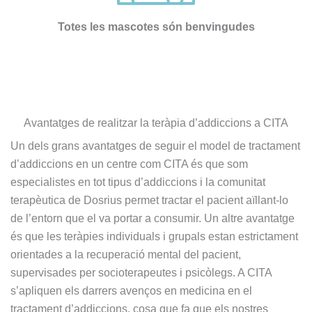
veces 
tenga que 
Totes les mascotes són benvingudes
ser sura 
dura.
Vamos a 
Pepi , 
admision
es
Avantatges de realitzar la teràpia d’addiccions a CITA
administr
Un dels grans avantatges de seguir el model de tractament
ación y 
d’addiccions en un centre com CITA és que som
encargad
especialistes en tot tipus d’addiccions i la comunitat
a de 
terapèutica de Dosrius permet tractar el pacient aïllant-lo
iNformaci
de l’entorn que el va portar a consumir. Un altre avantatge
ón 
és que les teràpies individuals i grupals estan estrictament
telefónica 
orientades a la recuperació mental del pacient,
e 
supervisades per socioterapeutes i psicòlegs. A CITA
ingresos, 
no puede 
s’apliquen els darrers avenços en medicina en el
mejor 
tractament d’addiccions, cosa que fa que els nostres