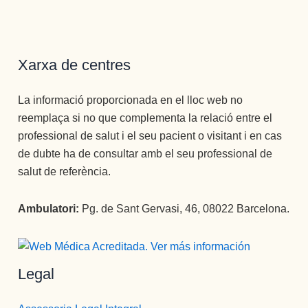
RA, 
PERSON
A, 
PROFESI
Xarxa de centres
ONAL, 
CARIÑO
La informació proporcionada en el lloc web no
SA, 
reemplaça si no que complementa la relació entre el
AMABLE, 
professional de salut i el seu pacient o visitant i en cas
TRABAJ
de dubte ha de consultar amb el seu professional de
ADORA,  
salut de referència.
..BUENO, 
SIN 
PALABR
Ambulatori:
Pg. de Sant Gervasi, 46, 08022 Barcelona.
AS..FACI
L 
QUERER
Legal
TE.
He 
querido 