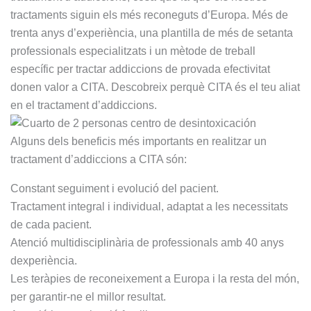
persona , 
tractaments siguin els més reconeguts d’Europa. Més de
servicial, 
trenta anys d’experiència, una plantilla de més de setanta
profesion
professionals especialitzats i un mètode de treball
al, 
específic per tractar addiccions de provada efectivitat
BUENA,e
donen valor a CITA. Descobreix perquè CITA és el teu aliat
ficiente, 
en el tractament d’addiccions.
humana...
Pepi te 
Alguns dels beneficis més importants en realitzar un
quiero.
tractament d’addiccions a CITA són:
En cuanto 
a 
Constant seguiment i evolució del pacient.
Monitores 
Tractament integral i individual, adaptat a les necessitats
Edu, eres 
de cada pacient.
muy 
Atenció multidisciplinària de professionals amb 40 anys
grande, 
dexperiència.
muuuy 
buena 
Les teràpies de reconeixement a Europa i la resta del món,
persona,
per garantir-ne el millor resultat.
muy buen 