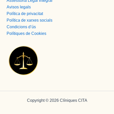
Assessoria Legal Integral
resaltar 
Avisos legals
estos 
Política de privacitat
profesion
Política de xarxes socials
ales 
Condicions d’ús
concreta
Polítiques de Cookies
mente, 
porque 
realmente 
lo 
merecen, 
y las 
personas 
que 
llegamos 
como lo 
hacemos 
Copyright © 2026 Clíniques CITA
nosotros, 
si no 