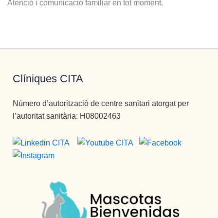
Atenció i comunicació familiar en tot moment.
profesion
al y un 
tío, 
ESPECIA
L, y por 
último 
Clíniques CITA
Francisco
,  otorga 
Número d’autorització de centre sanitari atorgat per
monitor, 
l’autoritat sanitària: H08002463
una 
persona 
muy 
joven, 
muy 
profesion
al ,muy 
preparado
, muy 