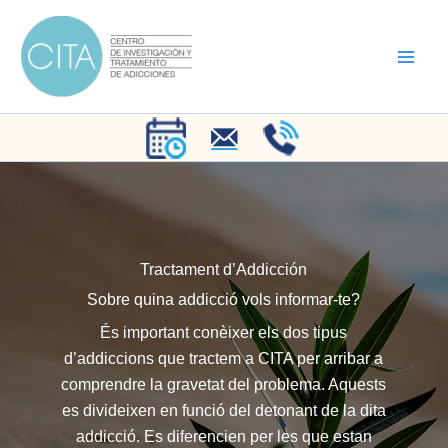
Vés
al
contingut
Tractament d’Addicción
Sobre quina addicció vols informar-te?
És important conèixer els dos tipus
d’addiccions que tractem a CITA per arribar a
comprendre la gravetat del problema. Aquests
es divideixen en funció del detonant de la dita
addicció. Es diferencien per les que estan