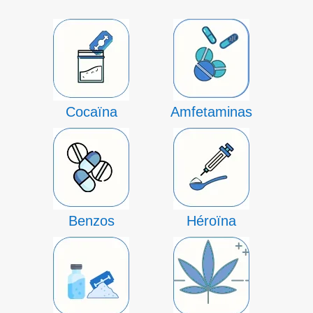
Cocaïna
Amfetaminas
Benzos
Héroïna