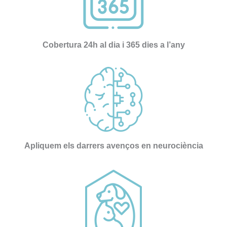
plena.
persona , 
gran gran 
profesion
Cobertura 24h al dia i 365 dies a l’any
al, una 
empata 
brutal , 
otra de la 
spersona
s que 
disfrutan 
de su 
Apliquem els darrers avenços en neurociència
profesión 
y saben 
transmitirl
o y llegar 
al 
paciente, 
aunque 