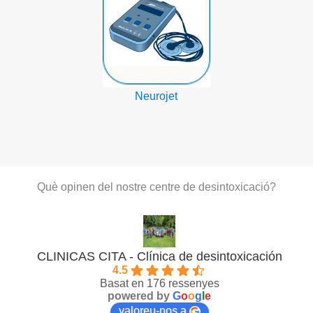
Neurojet
Què opinen del nostre centre de desintoxicació?
CLINICAS CITA - Clínica de desintoxicación
4.5
Basat en 176 ressenyes
powered by
G
o
o
g
l
e
valoreu-nos a