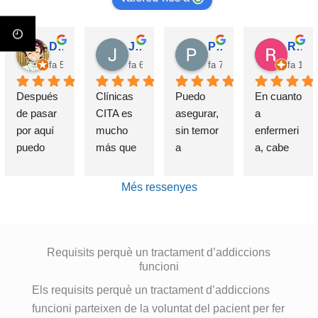
David Requena C.
Jose M.
Pérez M.
Rosa
fa 5 mesos
fa 6 mesos
fa 7 mesos
fa 10 
Después 
Clínicas 
Puedo 
En cuanto 
de pasar 
CITA es 
asegurar, 
a 
por aquí 
mucho 
sin temor 
enfermeri
puedo 
más que 
a 
a, cabe 
afirmar 
una 
equivocar
destataca
sin 
Clínica de 
me, que 
r de 
Més ressenyes
presunció
deshabitu
si alguien 
forma 
n que el 
ación y 
sufre un 
indudable 
haber 
desintoxic
problema 
e 
elegido 
ación de 
de 
insustible 
Requisits perquè un tractament d’addiccions
esta 
adiccione
funcioni
adicción, 
a Lorena , 
clínica es 
s, estuve 
se cual 
por su 
Els requisits perquè un tractament d’addiccions
una de 
allí, entré 
fuere, 
profesion
funcioni parteixen de la voluntat del pacient per fer
las 
totalment
esta es la 
alidad, 