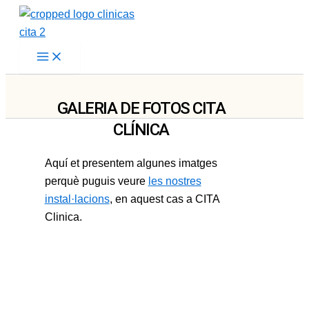
Vés
al
contingut
GALERIA DE FOTOS CITA
CLÍNICA
Aquí et presentem algunes imatges
perquè puguis veure
les nostres
instal·lacions
, en aquest cas a CITA
Clinica.