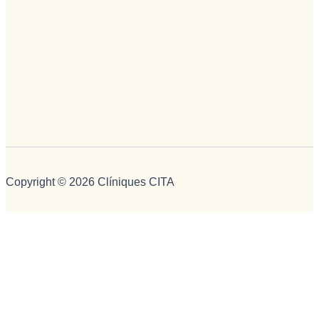
Copyright © 2026 Clíniques CITA
We use cookies on our website to give you the most relevant
experience by remembering your preferences and repeat
visits. By clicking “Accept”, you consent to the use of ALL the
cookies.
Cookie policies
ACCEPT