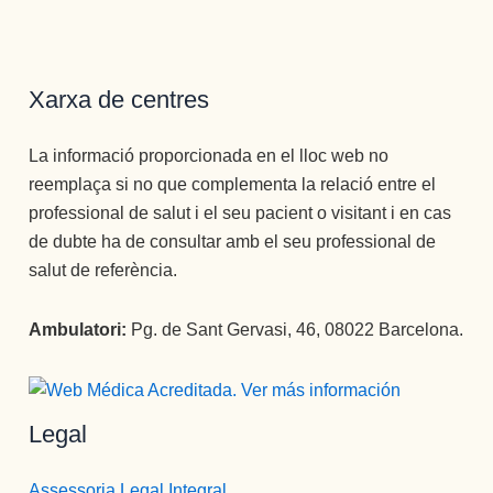
adiccione
he vuelto 
transform
decir más 
s no 
a ver la 
an por 
tampoco, 
tienen 
luz ✨✨✨
completo 
es una 
Xarxa de centres
cabida. 
Atención 
la vida.
atención 
Para ello 
permanen
Un equipo 
como no 
cuentan 
te y 
increíble.
había 
La informació proporcionada en el lloc web no
con un 
cuidado 
recibido 
reemplaça si no que complementa la relació entre el
equipo 
excepcio
nunca, y 
professional de salut i el seu pacient o visitant i en cas
óptimo de 
nal.
he estado 
de dubte ha de consultar amb el seu professional de
terapeuta
Muchísim
en los 2 
salut de referència.
s que 
as 
otros 
acompañ
gracias a 
centros 
Ambulatori:
Pg. de Sant Gervasi, 46, 08022 Barcelona.
an 
todos los 
más 
durante 
profesion
important
todo el 
ales que 
es de 
proceso 
conforma
España.
Legal
con un 
n esta 
Como 
desempe
Clínica, 
psicóloga, 
Assessoria Legal Integral