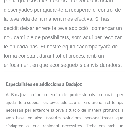
per la qual cosa les nostres intervencions estan
dissenyades per ajudar-te a recuperar el control de
la teva vida de la manera més efectiva. Si has
decidit deixar enrere la teva addicció i començar un
nou camí ple de possibilitats, som aquí per recolzar-
te en cada pas. El nostre equip t’acompanyarà de
forma constant durant tot el procés, amb un
enfocament en que aconsegueixis canvis duradors.
No dubtis a contactar-nos, som aquí per ajudar-te!.
contacta’ns avui
. El teu benestar és el primer!
Especialistes en addiccions a Badajoz
A Badajoz, tenim un equip de professionals preparats per
ajudar-te a superar les teves addiccions. Ens prenem el temps
CONTACTAR
necessari per entendre la teva situació de manera profunda, i
amb base en això, t’oferim solucions personalitzades que
s’adapten al que realment necessites. Treballem amb un