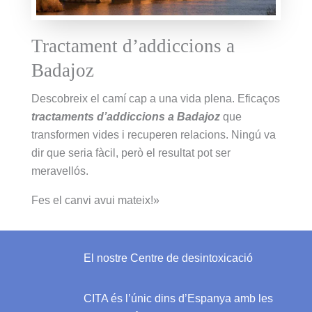
Tractament d’addiccions a
Badajoz
Descobreix el camí cap a una vida plena. Eficaços
tractaments d’addiccions a Badajoz
que
transformen vides i recuperen relacions. Ningú va
dir que seria fàcil, però el resultat pot ser
meravellós.
Fes el canvi avui mateix!»
El nostre Centre de desintoxicació
CITA és l’únic dins d’Espanya amb les