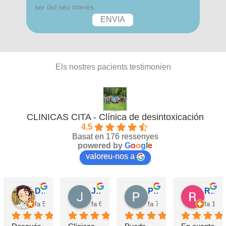
ser del seu interès.
Els nostres pacients testimonien
CLINICAS CITA - Clínica de desintoxicación
4.5
Basat en 176 ressenyes
powered by
G
o
o
g
l
e
valoreu-nos a
David Requena C.
Jose M.
Pérez M.
Rosa
fa 5 mesos
fa 6 mesos
fa 7 mesos
fa 10 