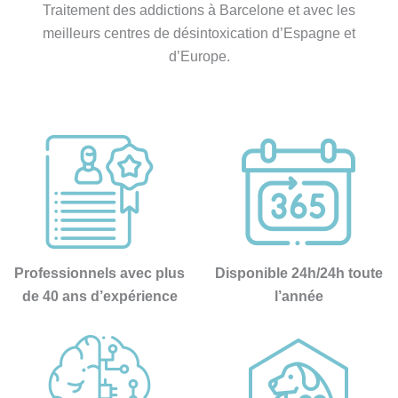
Traitement des addictions à Barcelone et avec les
He 
meilleurs centres de désintoxication d’Espagne et
querido 
d’Europe.
resaltar 
estos 
profesion
ales 
concreta
mente, 
porque 
realmente 
lo 
merecen, 
Professionnels avec plus
Disponible 24h/24h toute
y las 
de 40 ans d’expérience
l’année
personas 
que 
llegamos 
como lo 
hacemos 