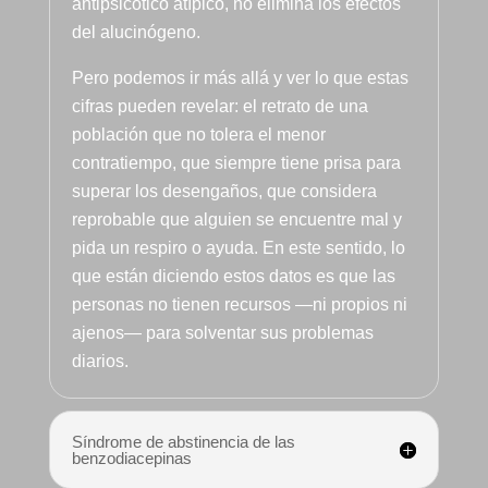
antipsicótico atípico, no elimina los efectos
preparado
del alucinógeno.
, muy 
buena 
Pero podemos ir más allá y ver lo que estas
persona , 
cifras pueden revelar: el retrato de una
y que te 
población que no tolera el menor
ayudará 
contratiempo, que siempre tiene prisa para
siempre a 
la hora q 
superar los desengaños, que considera
sea y 
reprobable que alguien se encuentre mal y
como 
pida un respiro o ayuda. En este sentido, lo
sea.
que están diciendo estos datos es que las
Bueno 
personas no tienen recursos —ni propios ni
bueno, y 
ajenos— para solventar sus problemas
LUISA, 
diarios.
PFFF NO 
TENGO 
NI 
Síndrome de abstinencia de las
PALABR
benzodiacepinas
AS, LA 