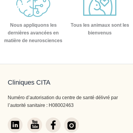
nosotros, 
si no 
hubiera 
profesion
Nous appliquons les
Tous les animaux sont les
ales 
dernières avancées en
bienvenus
como 
matière de neurosciences
estos , 
creo que 
ninguno 
saldríamo
s a 
delante.
Cliniques CITA
De modo 
que 
Numéro d’autorisation du centre de santé délivré par
gracias a 
l’autorité sanitaire : H08002463
tos y 
cada uno 
de 
vosotros, 