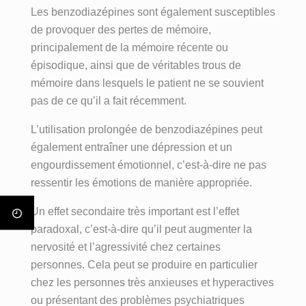
Les benzodiazépines sont également susceptibles
una de 
allí, entré 
fuere, 
profesion
de provoquer des pertes de mémoire,
las 
totalment
esta es la 
alidad, 
principalement de la mémoire récente ou
mejores 
e roto 
MEJOR 
exquisito 
decisione
después 
clínica del 
trato , 
épisodique, ainsi que de véritables trous de
s que he 
de años 
mundo.
control 
mémoire dans lesquels le patient ne se souvient
tomado. 
intentand
Con el 
real de la 
pas de ce qu’il a fait récemment.
El método 
o dejar 
tratamient
historia 
L’utilisation prolongée de benzodiazépines peut
no se 
atrás mis 
o 
década 
basa una 
adiccione
especializ
paciente , 
également entraîner une dépression et un
desintoxic
s y antes 
ado 
amabilida
engourdissement émotionnel, c’est-à-dire ne pas
ación 
creía que 
multidisci
d, 
ressentir les émotions de manière appropriée.
convenci
era 
plinar que 
predispos
Un effet secondaire très important est l’effet
onal, se 
imposible 
proporcio
ición y 
trata de 
salir 
nan, en 
gusto por 
paradoxal, c’est-à-dire qu’il peut augmenter la
ayudar a 
adelante 
un 
su 
nervosité et l’agressivité chez certaines
encontrar 
con mi 
ambiente 
trabajo,  
personnes. Cela peut se produire en particulier
un estilo 
vida.
excepcio
junta a 
chez les personnes très anxieuses et hyperactives
de vida 
Con el 
nal, 
ella 
ou présentant des problèmes psychiatriques