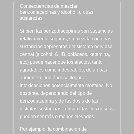
paciente, 
Consecuencias de mezclar
aunque 
benzodiacepinas y alcohol, u otras
veces 
sustancias
tenga que 
ser sura 
Si bien las benzodiacepinas son sustancias
dura.
relativamente seguras, su mezcla con otras
Vamos a 
sustancias depresoras del sistema nervioso
Pepi , 
central (alcohol, GHB, opiáceos, ketamina,
admision
etc.) puede hacer que los efectos, tanto
es
agradables como indeseables, de ambas
administr
aumenten, pudiéndose llegar a
ación y 
intoxicaciones potencialmente mortales. No
encargad
obstante, dependiendo del tipo de
a de 
benzodiacepina y de las dosis de las
iNformaci
distintas sustancias consumidas, los riesgos
ón 
pueden ser más o menos elevados.
telefónica 
e 
Por ejemplo, la combinación de
ingresos, 