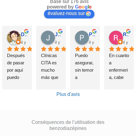
Basé sur 176 avis
powered by
G
o
o
g
l
e
évaluez-nous sur
David Requena C.
Jose M.
Pérez M.
Rosa
il y a 5 mois
il y a 6 mois
il y a 6 mois
il y a 
Después 
Clínicas 
Puedo 
En cuanto 
de pasar 
CITA es 
asegurar, 
a 
por aquí 
mucho 
sin temor 
enfermeri
puedo 
más que 
a 
a, cabe 
afirmar 
una 
equivocar
destataca
sin 
Clínica de 
me, que 
r de 
Plus d'avis
presunció
deshabitu
si alguien 
forma 
n que el 
ación y 
sufre un 
indudable 
haber 
desintoxic
problema 
e 
elegido 
ación de 
de 
insustible 
Conséquences de l’utilisation des
esta 
adiccione
benzodiazépines
adicción, 
a Lorena , 
clínica es 
s, estuve 
se cual 
por su 