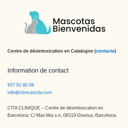
yo os 
quiero. 
Muchísim
as 
gracias 
por se r 
como 
Centre de désintoxication en Catalogne (
contacte
)
sois.
Information de contact
937 91 80 08
info@clinicascita.com
CITA CLINIQUE – Centre de désintoxication en
Barcelona: C/ Mas Mia s-n, 08319 Dosrius, Barcelona.