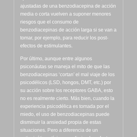
ajustadas de una benzodiacepina de acción
persona,
media o corta vuelven a suponer menores
muy buen 
profesion
riesgos que el consumo de
al y un 
benzodiacepinas de acción larga si se van a
tío, 
tomar, por ejemplo, para reducir los post-
ESPECIA
efectos de estimulantes.
L, y por 
último 
Por último, aunque entre algunos
Francisco
psiconáutas se maneja el mito de que las
,  otorga 
benzodiacepinas ‘cortan’ el mal viaje de los
monitor, 
psicodélicos (LSD, hongos, DMT, etc.) por
una 
su acción sobre los receptores GABA, esto
persona 
no es realmente cierto. Más bien, cuando la
muy 
experiencia psicodélica es tomada por el
joven, 
miedo, el uso de benzodiacepinas puede
muy 
disminuir la ansiedad propia de estas
profesion
situaciones. Pero a diferencia de un
al ,muy 