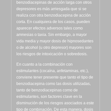
benzodiacepinas de acción larga con otros
no puede 
depresores es más arriesgada que si se
mejor 
realiza con otra benzodiacepina de acción
persona , 
servicial, 
corta. En cualquiera de los casos, pueden
profesion
aparecer efectos adversos tales como
al, 
amnesias o taxia. Sin embargo, a mayor
BUENA,e
vida media y mayor dosis de hipnosedantes
ficiente, 
o de alcohol (u otro depresor) mayores son
humana...
los riesgos de intoxicación o sobredosis.
Pepi te 
quiero.
En cuanto a la combinación con
En cuanto 
estimulantes (cocaína, anfetaminas, etc.),
a 
conviene tener presente que tanto el tipo de
Monitores 
benzodiacepina como las dosis utilizadas,
Edu, eres 
tanto de benzodiacepinas como de
muy 
estimulantes, son factores clave en la
grande, 
disminución de los riesgos asociados a este
muuuy 
tipo de combinación. De esta manera, dosis
buena 