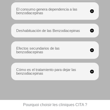
MEJOR 
El consumo genera dependencia a las
COCINE
benzodiacepinas
RA, 
PERSON
A, 
Deshabituación de las Benzodiacepinas
PROFESI
ONAL, 
CARIÑO
Efectos secundarios de las
SA, 
benzodiacepinas
AMABLE, 
TRABAJ
ADORA,  
Cómo es el tratamiento para dejar las
benzodiacepinas
..BUENO, 
SIN 
PALABR
AS..FACI
L 
QUERER
Pourquoi choisir les cliniques CITA ?
TE.