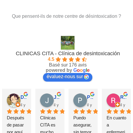
Que pensent-ils de notre centre de désintoxication ?
CLINICAS CITA - Clínica de desintoxicación
4.5
Basé sur 176 avis
powered by
G
o
o
g
l
e
évaluez-nous sur
David Requena C.
Jose M.
Pérez M.
Rosa
il y a 5 mois
il y a 6 mois
il y a 7 mois
il y a 
Después 
Clínicas 
Puedo 
En cuanto 
de pasar 
CITA es 
asegurar, 
a 
por aquí 
mucho 
sin temor 
enfermeri