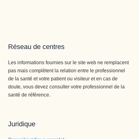
la idea de 
último, 
a dudas   
desintoxic
grandes 
( y mira 
arme y he 
personas.
que he 
salido con 
Recomie
tenido 
la 
ndo esta 
psicólogo
perspecti
Clínica en 
s  a lo 
Réseau de centres
va de una 
todos los 
largo de 
nueva 
sentidos.
mi vida) , 
Les informations fournies sur le site web ne remplacent
vida 
Gracias 
la 
pas mais complètent la relation entre le professionnel
mucho 
para la 
MEJOR.
de la santé et votre patient ou visiteur et en cas de
más 
eternidad.
Gran 
doute, vous devez consulter votre professionnel de la
plena.
persona , 
santé de référence.
gran gran 
profesion
al, una 
empata 
Juridique
brutal , 
otra de la 