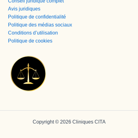
Conseil juridique complet
spersona
Avis juridiques
s que 
disfrutan 
Politique de confidentialité
de su 
Politique des médias sociaux
profesión 
Conditions d’utilisation
y saben 
Politique de cookies
transmitirl
o y llegar 
al 
paciente, 
aunque 
veces 
tenga que 
ser sura 
dura.
Vamos a 
Pepi , 
Copyright © 2026 Cliniques CITA
admision
es