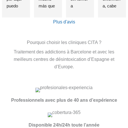
puedo 
más que 
a 
a, cabe 
afirmar 
una 
equivocar
destataca
sin 
Clínica de 
me, que 
r de 
Plus d'avis
presunció
deshabitu
si alguien 
forma 
n que el 
ación y 
sufre un 
indudable 
haber 
desintoxic
problema 
e 
Pourquoi choisir les cliniques CITA ?
elegido 
ación de 
de 
insustible 
Traitement des addictions à Barcelone et avec les
esta 
adiccione
adicción, 
a Lorena , 
meilleurs centres de désintoxication d’Espagne et
clínica es 
s, estuve 
se cual 
por su 
d’Europe.
una de 
allí, entré 
fuere, 
profesion
las 
totalment
esta es la 
alidad, 
mejores 
e roto 
MEJOR 
exquisito 
decisione
después 
clínica del 
trato , 
s que he 
de años 
mundo.
control 
Professionnels avec plus de 40 ans d’expérience
tomado. 
intentand
Con el 
real de la 
El método 
o dejar 
tratamient
historia 
no se 
atrás mis 
o 
década 
basa una 
adiccione
especializ
paciente , 
Disponible 24h/24h toute l’année