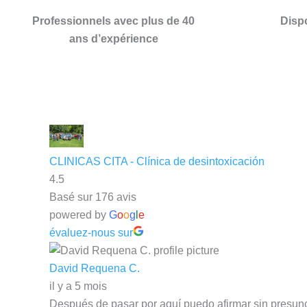
Professionnels avec plus de 40
Disp
ans d’expérience
CLINICAS CITA - Clínica de desintoxicación
4.5
Basé sur 176 avis
powered by
G
o
o
g
l
e
évaluez-nous sur
David Requena C.
il y a 5 mois
Después de pasar por aquí puedo afirmar sin presunc