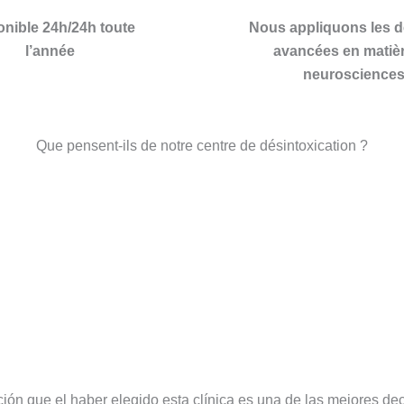
onible 24h/24h toute
Nous appliquons les d
l’année
avancées en matiè
neuroscience
Que pensent-ils de notre centre de désintoxication ?
ión que el haber elegido esta clínica es una de las mejores d