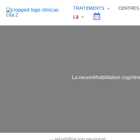
Aller
TRAITEMENTS
CENTRES
au
contenu
La neuroréhabilitation cognitiv