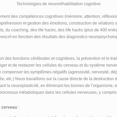
Technologies de neuroréhabilitation cognitive
ent des compétences cognitives (mémoire, attention, réflexion, v
ompréhension et gestion des émotions, construction de relations s
ts, du coaching, des life hacks, des life hacks (plus de 400 en
 prescrit en fonction des résultats des diagnostics neuropsychol
on des fonctions cérébrales et cognitives, la prévention et le t
r et de restaurer les cellules du cerveau et du système nerveux
compenser les symptômes négatifs (agressivité, nervosité, dépr
e, etc.) Nous travaillons sur la cause directe de la destruction
 la neuroplasticité, en éliminant les toxines de l’organisme, en
rocessus métaboliques dans les cellules nerveuses, y compris l
u cerveau
: