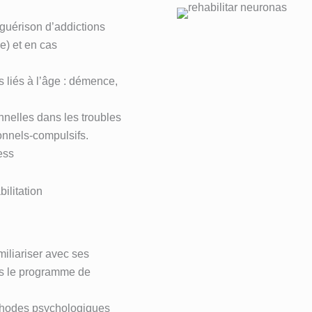
 guérison d’addictions
e) et en cas
s liés à l’âge : démence,
elles dans les troubles
onnels-compulsifs.
ess
ilitation
amiliariser avec ses
ns le programme de
thodes psychologiques