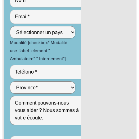
Modalité [checkbox* Modalité
use_label_element "
Ambulatoire" " Internement"]