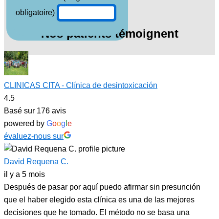
obligatoire)
Nos patients témoignent
CLINICAS CITA - Clínica de desintoxicación
4.5
Basé sur 176 avis
powered by
G
o
o
g
l
e
évaluez-nous sur
David Requena C.
il y a 5 mois
Después de pasar por aquí puedo afirmar sin presunción
que el haber elegido esta clínica es una de las mejores
decisiones que he tomado. El método no se basa una