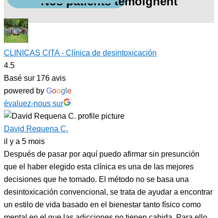
Nos patients témoignent
CLINICAS CITA - Clínica de desintoxicación
4.5
Basé sur 176 avis
powered by
G
o
o
g
l
e
évaluez-nous sur
David Requena C.
il y a 5 mois
Después de pasar por aquí puedo afirmar sin presunción
que el haber elegido esta clínica es una de las mejores
decisiones que he tomado. El método no se basa una
desintoxicación convencional, se trata de ayudar a encontrar
un estilo de vida basado en el bienestar tanto físico como
mental en el que las adicciones no tienen cabida. Para ello