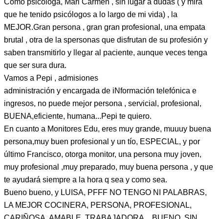
Como psicóloga, Mari Carmen , sin lugar a dudas ( y mira
que he tenido psicólogos a lo largo de mi vida) , la
MEJOR.Gran persona , gran gran profesional, una empata
brutal , otra de la spersonas que disfrutan de su profesión y
saben transmitirlo y llegar al paciente, aunque veces tenga
que ser sura dura.
Vamos a Pepi , admisiones
administración y encargada de iNformación telefónica e
ingresos, no puede mejor persona , servicial, profesional,
BUENA,eficiente, humana...Pepi te quiero.
En cuanto a Monitores Edu, eres muy grande, muuuy buena
persona,muy buen profesional y un tío, ESPECIAL, y por
último Francisco, otorga monitor, una persona muy joven,
muy profesional ,muy preparado, muy buena persona , y que
te ayudará siempre a la hora q sea y como sea.
Bueno bueno, y LUISA, PFFF NO TENGO NI PALABRAS,
LA MEJOR COCINERA, PERSONA, PROFESIONAL,
CARIÑOSA, AMABLE, TRABAJADORA, ..BUENO, SIN