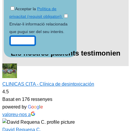
Acceptar la
Política de
privacitat (requisit obligatori)
Enviar-li informació relacionada
que pugui ser del seu interès.
Els nostres pacients testimonien
CLINICAS CITA - Clínica de desintoxicación
4.5
Basat en 176 ressenyes
powered by
G
o
o
g
l
e
valoreu-nos a
David Requena C.