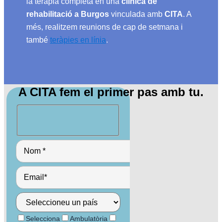
la teràpia completa en una
clínica de
rehabilitació a Burgos
vinculada amb
CITA
. A
més, realitzem reunions de cap de setmana i
també
teràpies en línia
.
A CITA fem el primer pas amb tu.
Selecciona
Ambulatòria