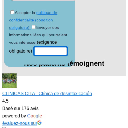
Accepter la
politique de
confidentialité (condition
obligatoire)
Envoyer des
informations liées qui pourraient
(exigence
vous intéresser
obligatoire)
Nos patients témoignent
CLINICAS CITA - Clínica de desintoxicación
4.5
Basé sur 176 avis
powered by
G
o
o
g
l
e
évaluez-nous sur