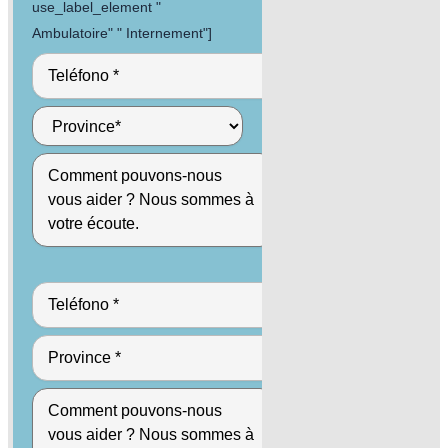
use_label_element "
Ambulatoire" " Internement"]