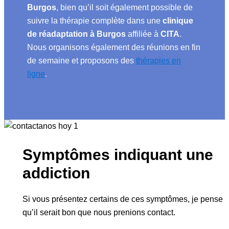
Burgos
, bien qu’il soit également possible de
suivre la thérapie complète dans une
clinique
de réadaptation à Burgos
affiliée à
CITA
.
Nous organisons également des réunions en fin
de semaine et proposons des
thérapies en
ligne
.
Symptômes indiquant une
addiction
Si vous présentez certains de ces symptômes, je pense
qu’il serait bon que nous prenions contact.