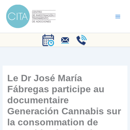
Aller
au
contenu
Le Dr José María
Fábregas participe au
documentaire
Generación Cannabis sur
la consommation de