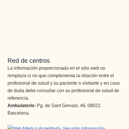
luz 
acompa
junta a 
en unas 
✨✨✨
ñan 
ella 
herrami
Atenció
durante 
destaca
entas 
n 
todo el 
ría sin 
que 
perman
proceso 
duda 
transfor
ente y 
con un 
alguna 
man por 
cuidado 
desemp
a 
complet
excepci
eño 
Joana, 
o la 
onal.
ejempla
a la que 
Red de centros
vida.
Muchísi
r. Entré 
no se le 
Un 
La información proporcionada en el sitio web no
mas 
con la 
puede 
equipo 
remplaza si no que complementa la relación entre el
gracias 
idea de 
decir 
increíbl
profesional de salud y su paciente o visitante y en caso
a todos 
desinto
más 
e.
los 
de duda debe consultar con su profesional de salud de
xicarme 
tampoc
profesio
referencia.
y he 
o, es 
nales 
Ambulatorio
: Pg. de Sant Gervasi, 46, 08022
salido 
una 
que 
Barcelona.
con la 
atenció
conform
perspec
n como 
an esta 
tiva de 
no 