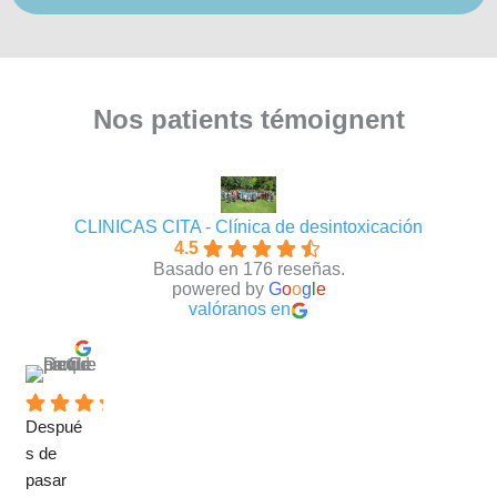
Nos patients témoignent
CLINICAS CITA - Clínica de desintoxicación
4.5
Basado en 176 reseñas.
powered by
G
o
o
g
l
e
valóranos en
David Requena C.
hace 5 meses
Despué
s de 
pasar 