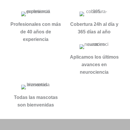
psicólog
todos 
a, Mari 
los 
Carmen 
sentido
, sin 
Profesionales con más
Cobertura 24h al día y
s.
lugar a 
de 40 años de
365 días al año
Gracias 
dudas   
experiencia
para la 
( y mira 
eternida
que he 
d.
tenido 
Aplicamos los últimos
psicólog
avances en
os  a lo 
neurociencia
largo de 
mi vida) 
, la 
Todas las mascotas
MEJOR
son bienvenidas
.Gran 
persona 
, gran 
gran 