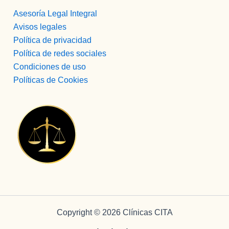
siempre 
Asesoría Legal Integral
a la 
hora q 
Avisos legales
sea y 
Política de privacidad
como 
Política de redes sociales
sea.
Condiciones de uso
Bueno 
Políticas de Cookies
bueno, 
y 
LUISA, 
PFFF 
NO 
TENGO 
NI 
PALAB
RAS, 
LA 
MEJOR 
Copyright © 2026 Clínicas CITA
COCIN