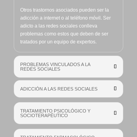
veces 
Otros trastornos asociados pueden ser la
tenga 
adicción a internet o al teléfono móvil. Ser
que ser 
adicto a las redes sociales conlleva
sura 
problemas como estos que deben de ser
dura.
tratados por un equipo de expertos.
Vamos 
a Pepi , 
admisio
PROBLEMAS VINCULADOS A LA
nes
REDES SOCIALES
adminis
tración 
y 
ADICCIÓN A LAS REDES SOCIALES
encarga
da de 
iNforma
TRATAMIENTO PSICOLÓGICO Y
SOCIOTERAPÉUTICO
ción 
telefónic
a e 