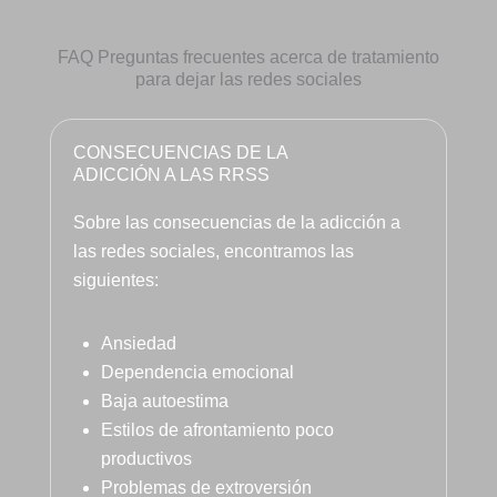
profesio
nal, una 
FAQ Preguntas frecuentes acerca de tratamiento
empata 
para dejar las redes sociales
brutal , 
otra de 
la 
CONSECUENCIAS DE LA
sperson
ADICCIÓN A LAS RRSS
as que 
Sobre las consecuencias de la adicción a
disfruta
las redes sociales, encontramos las
n de su 
profesió
siguientes:
n y 
saben 
Ansiedad
transmit
Dependencia emocional
irlo y 
Baja autoestima
llegar al 
Estilos de afrontamiento poco
pacient
productivos
e, 
Problemas de extroversión
aunque 