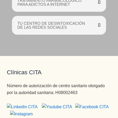
TRATAMIENTO FARMACOLÓGICO
ingreso
PARA ADICTOS A INTERNET
s, no 
puede 
mejor 
TU CENTRO DE DESINTOXICACIÓN
persona 
DE LAS REDES SOCIALES
, 
servicial
, 
profesio
nal, 
BUENA
,eficient
Clínicas CITA
e, 
humana
Número de autorización de centro sanitario otorgado
...Pepi 
por la autoridad sanitaria: H08002463
te 
quiero.
En 
cuanto 