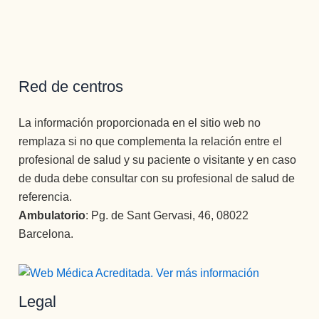
co,  
otorga 
monitor, 
una 
persona 
Red de centros
muy 
joven, 
La información proporcionada en el sitio web no
muy 
remplaza si no que complementa la relación entre el
profesio
profesional de salud y su paciente o visitante y en caso
nal 
de duda debe consultar con su profesional de salud de
,muy 
referencia.
prepara
Ambulatorio
: Pg. de Sant Gervasi, 46, 08022
do, muy 
Barcelona.
buena 
persona 
, y que 
te 
Legal
ayudará 