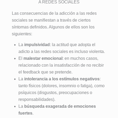
estilo de 
indudabl
A REDES SOCIALES
clínica 
adiccion
vida 
e e 
del 
es y 
basado 
Las consecuencias de la adicción a las redes
insustibl
mundo.
antes 
en el 
e a 
sociales se manifiestan a través de ciertos
Con el 
creía 
bienest
Lorena , 
síntomas definidos. Algunos de ellos son los
tratamie
que era 
ar tanto 
por su 
siguientes:
nto 
imposibl
físico 
profesio
especial
e salir 
como 
La
impulsividad
: la actitud que adopta el
nalidad, 
izado 
adelant
mental 
exquisit
adicto a las redes sociales es incluso violenta.
multidis
e con 
en el 
o trato , 
El
malestar emocional
: en muchos casos,
ciplinar 
mi vida.
que las 
control 
relacionado con la insatisfacción de no recibir
que 
Con el 
adiccion
real de 
el feedback que se pretende.
proporci
transcur
es no 
la 
onan, 
La
intolerancia a los estímulos negativos
:
so del 
tienen 
historia 
en un 
tanto físicos (dolores, insomnio o fatiga), como
tratamie
cabida. 
década 
ambient
psíquicos (disgustos, preocupaciones o
nto 
Para 
pacient
e 
individu
responsabilidades).
ello 
e , 
excepci
al y 
La
búsqueda exagerada de emociones
cuentan 
amabilid
onal, 
grupal 
fuertes
.
con un 
ad, 
además 