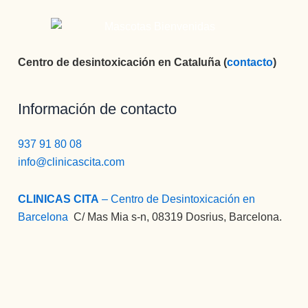
a 
Monitor
es Edu, 
eres 
Centro de desintoxicación en Cataluña (
contacto
)
muy 
grande, 
Información de contacto
muuuy 
buena 
persona
937 91 80 08
,muy 
info@clinicascita.com
buen 
profesio
CLINICAS CITA
– Centro de Desintoxicación en
nal y un 
Barcelona
:
C/ Mas Mia s-n, 08319 Dosrius, Barcelona.
tío, 
ESPEC
IAL, y 
por 
último 
Francis