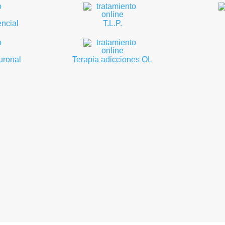
ncial
T.L.P.
uronal
Terapia adicciones OL