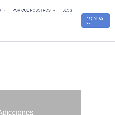
S
POR QUÉ NOSOTROS
BLOG
937 91 80
08
Adicciones