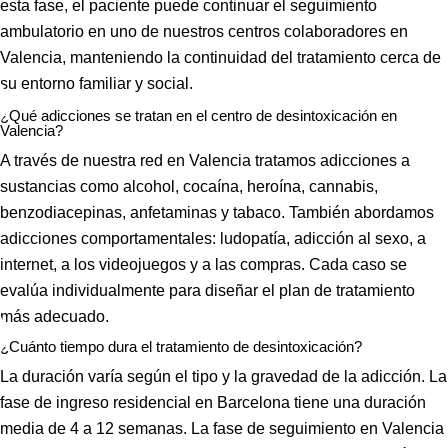
esta fase, el paciente puede continuar el seguimiento
equipo 
excepcio
nunca, y 
ambulatorio en uno de nuestros centros colaboradores en
óptimo de 
nal.
he estado 
terapeuta
Muchísim
en los 2 
Valencia, manteniendo la continuidad del tratamiento cerca de
s que 
as 
otros 
su entorno familiar y social.
acompañ
gracias a 
centros 
¿Qué adicciones se tratan en el centro de desintoxicación en
an 
todos los 
más 
Valencia?
durante 
profesion
important
A través de nuestra red en Valencia tratamos adicciones a
todo el 
ales que 
es de 
sustancias como alcohol, cocaína, heroína, cannabis,
proceso 
conforma
España.
benzodiacepinas, anfetaminas y tabaco. También abordamos
con un 
n esta 
Como 
adicciones comportamentales: ludopatía, adicción al sexo, a
desempe
Clínica, 
psicóloga, 
internet, a los videojuegos y a las compras. Cada caso se
ño 
desde el 
Mari 
evalúa individualmente para diseñar el plan de tratamiento
ejemplar. 
primero 
Carmen , 
más adecuado.
Entré con 
hasta el 
sin lugar 
la idea de 
último, 
a dudas   
¿Cuánto tiempo dura el tratamiento de desintoxicación?
desintoxic
grandes 
( y mira 
La duración varía según el tipo y la gravedad de la adicción. La
arme y he 
personas.
que he 
fase de ingreso residencial en Barcelona tiene una duración
salido con 
Recomie
tenido 
media de 4 a 12 semanas. La fase de seguimiento en Valencia
la 
ndo esta 
psicólogo