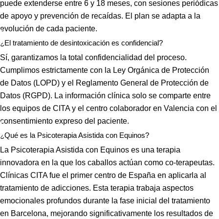
puede extenderse entre 6 y 18 meses, con sesiones periódicas
perspecti
Clínica en 
s  a lo 
de apoyo y prevención de recaídas. El plan se adapta a la
va de una 
todos los 
largo de 
evolución de cada paciente.
nueva 
sentidos.
mi vida) , 
¿El tratamiento de desintoxicación es confidencial?
vida 
Gracias 
la 
mucho 
para la 
MEJOR.
Sí, garantizamos la total confidencialidad del proceso.
más 
eternidad.
Gran 
Cumplimos estrictamente con la Ley Orgánica de Protección
plena.
persona , 
de Datos (LOPD) y el Reglamento General de Protección de
gran gran 
Datos (RGPD). La información clínica solo se comparte entre
profesion
los equipos de CITA y el centro colaborador en Valencia con el
al, una 
consentimiento expreso del paciente.
empata 
¿Qué es la Psicoterapia Asistida con Equinos?
brutal , 
otra de la 
La Psicoterapia Asistida con Equinos es una terapia
spersona
innovadora en la que los caballos actúan como co-terapeutas.
s que 
Clínicas CITA fue el primer centro de España en aplicarla al
disfrutan 
tratamiento de adicciones. Esta terapia trabaja aspectos
de su 
emocionales profundos durante la fase inicial del tratamiento
profesión 
en Barcelona, mejorando significativamente los resultados de
y saben 