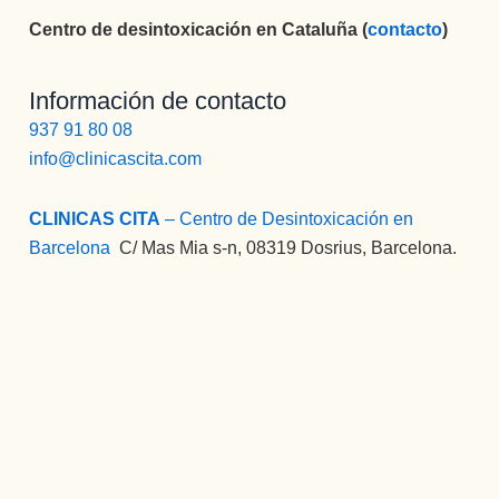
muy 
Centro de desintoxicación en Cataluña (
contacto
)
profesion
al ,muy 
Información de contacto
preparado
937 91 80 08
, muy 
info@clinicascita.com
buena 
persona , 
y que te 
CLINICAS CITA
– Centro de Desintoxicación en
ayudará 
Barcelona
:
C/ Mas Mia s-n, 08319 Dosrius, Barcelona.
siempre a 
la hora q 
sea y 
como 
sea.
Bueno 
bueno, y 
LUISA, 
PFFF NO 