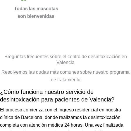
encontrar 
con mi 
ambiente 
trabajo,  
Todas las mascotas
un estilo 
vida.
excepcio
junta a 
son bienvenidas
de vida 
Con el 
nal, 
ella 
basado 
transcurs
además 
destacarí
en el 
o del 
de la 
a sin 
bienestar 
tratamient
desintoxic
duda 
tanto 
o 
ación, se 
alguna a 
físico 
individual 
adquieren 
Joana, a 
Preguntas frecuentes sobre el centro de desintoxicación en
Valencia
como 
y grupal 
unas 
la que no 
mental en 
que me 
herramien
se le 
Resolvemos las dudas más comunes sobre nuestro programa
el que las 
ofrecieron 
tas que 
puede 
de tratamiento
adiccione
he vuelto 
transform
decir más 
¿Cómo funciona nuestro servicio de
s no 
a ver la 
an por 
tampoco, 
tienen 
luz ✨✨✨
completo 
es una 
desintoxicación para pacientes de Valencia?
cabida. 
Atención 
la vida.
atención 
El proceso comienza con el ingreso residencial en nuestra
Para ello 
permanen
Un equipo 
como no 
clínica de Barcelona, donde realizamos la desintoxicación
cuentan 
te y 
increíble.
había 
completa con atención médica 24 horas. Una vez finalizada
con un 
cuidado 
recibido 