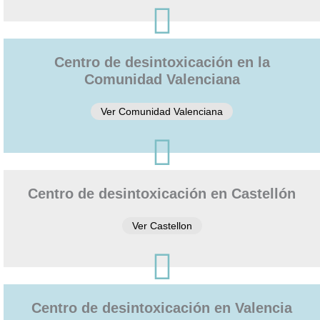
ón 

telefónica 
e 
ingresos, 
Centro de desintoxicación en la
no puede 
Comunidad Valenciana
mejor 
persona , 
Ver Comunidad Valenciana
servicial, 

profesion
al, 
BUENA,e
Centro de desintoxicación en Castellón
ficiente, 
humana...
Ver Castellon
Pepi te 
quiero.

En cuanto 
a 
Monitores 
Centro de desintoxicación en Valencia
Edu, eres 