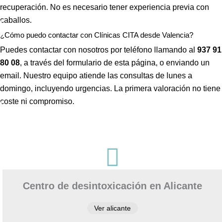
recuperación. No es necesario tener experiencia previa con
transmitirl
caballos.
o y llegar 
¿Cómo puedo contactar con Clínicas CITA desde Valencia?
al 
paciente, 
Puedes contactar con nosotros por teléfono llamando al
937 91
aunque 
80 08
, a través del formulario de esta página, o enviando un
veces 
email. Nuestro equipo atiende las consultas de lunes a
tenga que 
domingo, incluyendo urgencias. La primera valoración no tiene
ser sura 
coste ni compromiso.
dura.
Vamos a 
Pepi , 
admision

es
administr
ación y 
Centro de desintoxicación en Alicante
encargad
a de 
Ver alicante
iNformaci