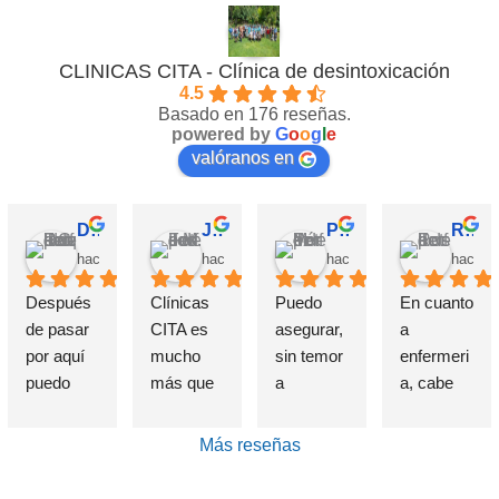
CLINICAS CITA - Clínica de desintoxicación
4.5
Basado en 176 reseñas.
powered by
G
o
o
g
l
e
valóranos en
David Requena C.
Jose M.
Pérez M.
Rosa
hace 5 meses
hace 6 meses
hace 7 meses
hace 1
Después 
Clínicas 
Puedo 
En cuanto 
de pasar 
CITA es 
asegurar, 
a 
por aquí 
mucho 
sin temor 
enfermeri
puedo 
más que 
a 
a, cabe 
afirmar 
una 
equivocar
destataca
sin 
Clínica de 
me, que 
r de 
Más reseñas
presunció
deshabitu
si alguien 
forma 
n que el 
ación y 
sufre un 
indudable 