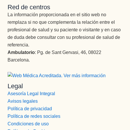
TENGO 
Red de centros
NI 
La información proporcionada en el sitio web no
PALABR
remplaza si no que complementa la relación entre el
AS, LA 
profesional de salud y su paciente o visitante y en caso
MEJOR 
COCINE
de duda debe consultar con su profesional de salud de
RA, 
referencia.
PERSON
Ambulatorio
: Pg. de Sant Gervasi, 46, 08022
A, 
Barcelona.
PROFESI
ONAL, 
CARIÑO
Legal
SA, 
AMABLE, 
Asesoría Legal Integral
TRABAJ
Avisos legales
ADORA,  
Política de privacidad
..BUENO, 
Política de redes sociales
SIN 
Condiciones de uso
PALABR