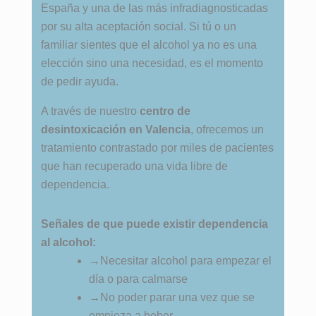
España y una de las más infradiagnosticadas
por su alta aceptación social. Si tú o un
familiar sientes que el alcohol ya no es una
elección sino una necesidad, es el momento
de pedir ayuda.
A través de nuestro
centro de
desintoxicación en Valencia
, ofrecemos un
tratamiento contrastado por miles de pacientes
que han recuperado una vida libre de
dependencia.
Señales de que puede existir dependencia
al alcohol:
→
Necesitar alcohol para empezar el
día o para calmarse
→
No poder parar una vez que se
empieza a beber