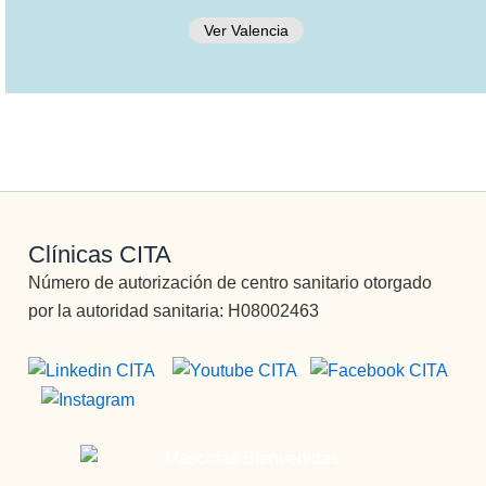
muy 
Ver Valencia
grande, 
muuuy 
buena 
persona,
muy buen 
profesion
al y un 
tío, 
Clínicas CITA
ESPECIA
L, y por 
Número de autorización de centro sanitario otorgado
último 
por la autoridad sanitaria: H08002463
Francisco
,  otorga 
monitor, 
una 
persona 
muy 
joven, 