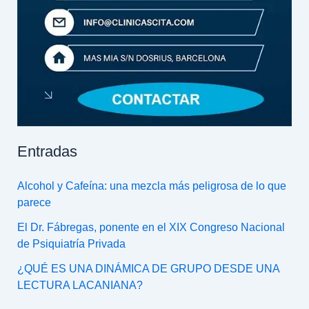
Entradas
Alcohol y Cafeína: una mezcla más peligrosa de lo que
parece
El Dr. Fábregas, ponente en el XIX Congreso Nacional
de Psiquiatría Privada
¿QUÉ ES UNA DINÁMICA DE GRUPO DESDE UNA
LECTURA LACANIANA?