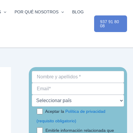
S
POR QUÉ NOSOTROS
BLOG
937 91 80
08
Aceptar la
Política de privacidad
(requisito obligatorio)
Emitirle información relacionada que