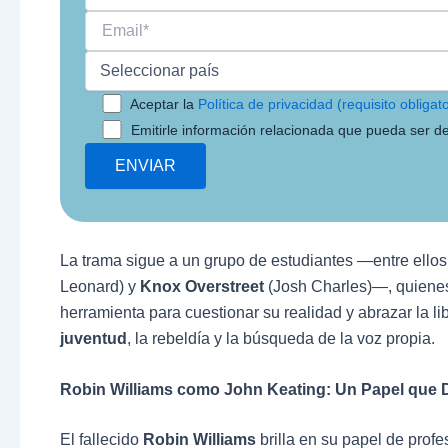
Aceptar la
Política de privacidad (requisito obligato
Emitirle información relacionada que pueda ser de
La trama sigue a un grupo de estudiantes —entre ello
Leonard) y
Knox Overstreet
(Josh Charles)—, quienes
herramienta para cuestionar su realidad y abrazar la li
juventud
, la rebeldía y la búsqueda de la voz propia.
Robin Williams como John Keating: Un Papel que D
El fallecido
Robin Williams
brilla en su papel de profe