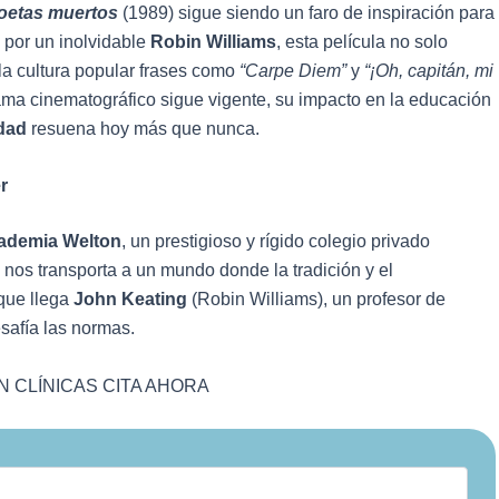
poetas muertos
(1989) sigue siendo un faro de inspiración para
 por un inolvidable
Robin Williams
, esta película no solo
la cultura popular frases como
“Carpe Diem”
y
“¡Oh, capitán, mi
rama cinematográfico sigue vigente, su impacto en la educación
idad
resuena hoy más que nunca.
r
ademia Welton
, un prestigioso y rígido colegio privado
 nos transporta a un mundo donde la tradición y el
que llega
John Keating
(Robin Williams), un profesor de
safía las normas.
 CLÍNICAS CITA AHORA