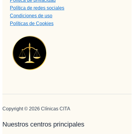
Política de privacidad
administr
Política de redes sociales
ación y 
Condiciones de uso
encargad
Políticas de Cookies
a de 
iNformac
ión 
telefónica 
e 
ingresos, 
no puede 
mejor 
persona , 
servicial, 
profesion
al, 
Copyright © 2026 Clínicas CITA
BUENA,
eficiente, 
Nuestros centros principales
humana..
.Pepi te 