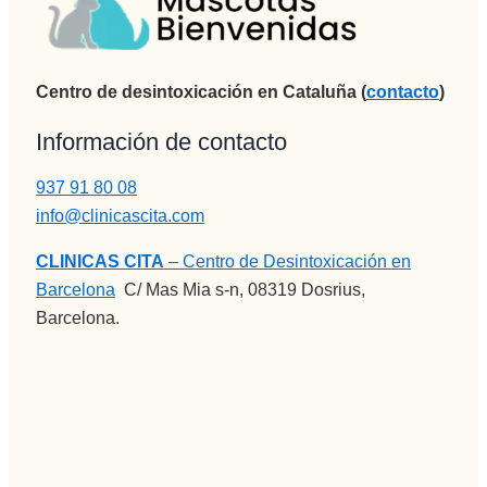
idea de 
grandes 
( y mira 
desintoxi
personas
que he 
carme y 
.
tenido 
Centro de desintoxicación en Cataluña (
contacto
)
he salido 
Recomie
psicólogo
con la 
ndo esta 
s  a lo 
Información de contacto
perspecti
Clínica 
largo de 
va de 
en todos 
mi vida) , 
937 91 80 08
una 
los 
la 
info@clinicascita.com
nueva 
sentidos.
MEJOR.
vida 
Gracias 
Gran 
CLINICAS CITA
– Centro de Desintoxicación en
mucho 
para la 
persona , 
Barcelona
:
C/ Mas Mia s-n, 08319 Dosrius,
más 
eternidad
gran gran 
Barcelona.
plena.
.
profesion
al, una 
empata 
brutal , 
otra de la 
spersona