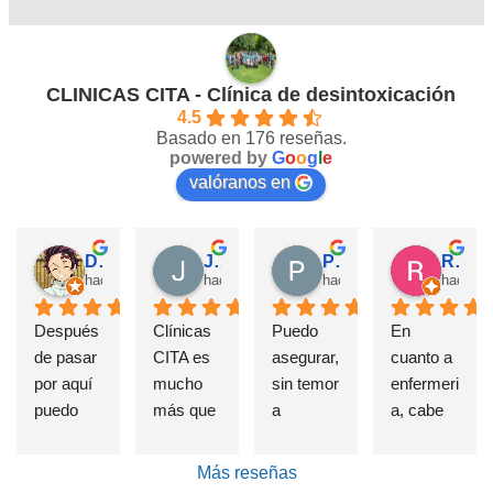
CLINICAS CITA - Clínica de desintoxicación
4.5
Basado en 176 reseñas.
powered by
G
o
o
g
l
e
valóranos en
David Requena C.
Jose M.
Pérez M.
Rosa
hace 5 meses
hace 6 meses
hace 7 meses
hace 1
Después 
Clínicas 
Puedo 
En 
de pasar 
CITA es 
asegurar, 
cuanto a 
por aquí 
mucho 
sin temor 
enfermeri
puedo 
más que 
a 
a, cabe 
afirmar 
una 
equivoca
destatac
sin 
Clínica 
rme, que 
ar de 
Más reseñas
presunci
de 
si alguien 
forma 