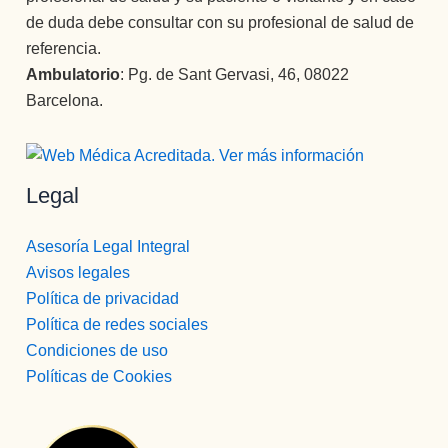
acompañ
gracias a 
centros 
de duda debe consultar con su profesional de salud de
an 
todos los 
más 
durante 
profesion
important
referencia.
todo el 
ales que 
es de 
Ambulatorio
: Pg. de Sant Gervasi, 46, 08022
proceso 
conforma
España.
Barcelona.
con un 
n esta 
Como 
desempe
Clínica, 
psicóloga, 
ño 
desde el 
Mari 
Legal
ejemplar. 
primero 
Carmen , 
Entré con 
hasta el 
sin lugar 
la idea de 
último, 
a dudas   
Asesoría Legal Integral
desintoxic
grandes 
( y mira 
Avisos legales
arme y he 
personas.
que he 
Política de privacidad
salido con 
Recomie
tenido 
Política de redes sociales
la 
ndo esta 
psicólogo
Condiciones de uso
perspecti
Clínica en 
s  a lo 
Políticas de Cookies
va de una 
todos los 
largo de 
nueva 
sentidos.
mi vida) , 
vida 
Gracias 
la 