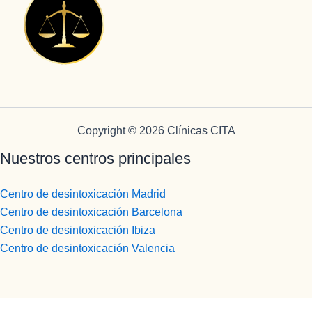
mucho 
para la 
MEJOR.
más 
eternidad.
Gran 
plena.
persona , 
gran gran 
profesion
al, una 
empata 
brutal , 
Copyright © 2026 Clínicas CITA
otra de la 
Nuestros centros principales
spersona
s que 
disfrutan 
Centro de desintoxicación Madrid
de su 
Centro de desintoxicación Barcelona
profesión 
Centro de desintoxicación Ibiza
y saben 
Centro de desintoxicación Valencia
transmitirl
o y llegar 
al 
paciente, 