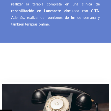
realizar la terapia completa en una
clínica de
rehabilitación en Lanzarote
vinculada con
CITA
.
Además, realizamos reuniones de fin de semana y
también
terapias online
.