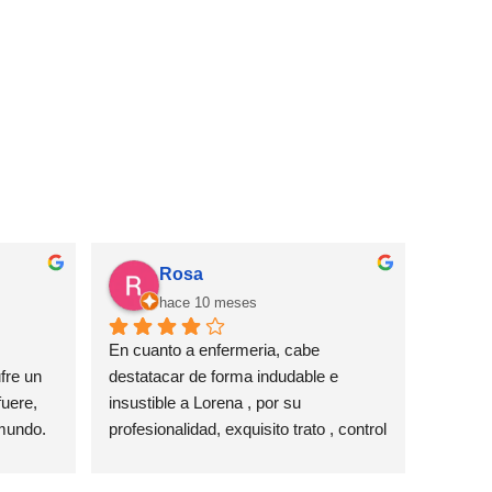
Rosa
hace 10 meses
En cuanto a enfermeria, cabe 
re un 
destatacar de forma indudable e 
uere, 
insustible a Lorena , por su 
 mundo.
profesionalidad, exquisito trato , control 
o 
real de la historia década paciente , 
n, en 
amabilidad, predisposición y gusto por 