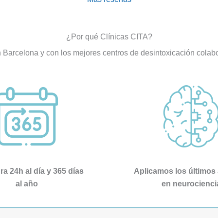
e salir adelante con mi vida.
un ambiente excepcional, ade
ranscurso del tratamiento 
la desintoxicación, se adquiere
al y grupal que me ofrecieron 
herramientas que transforman 
¿Por qué Clínicas CITA?
to a ver la luz ✨✨✨
completo la vida.
n Barcelona y con los mejores centros de desintoxicación cola
n permanente y cuidado 
Un equipo increíble.
onal.
mas gracias a todos los 
onales que conforman esta 
 desde el primero hasta el 
 grandes personas.
ndo esta Clínica en todos los 
.
para la eternidad.
a 24h al día y 365 días
Aplicamos los últimos
al año
en neurocienci