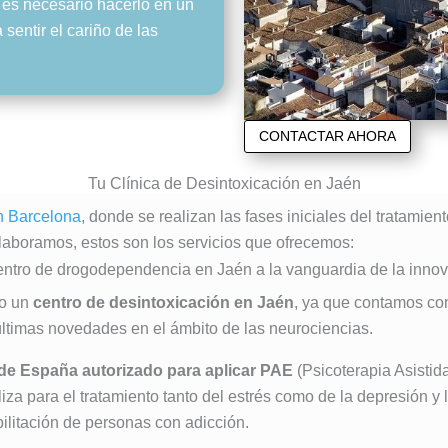
e es necesario hacerlo en un
sentir el cariño de las
CONTACTAR AHORA
Tu Clínica de Desintoxicación en Jaén
en Barcelona
, donde se realizan las fases iniciales del tratamie
laboramos, estos son los servicios que ofrecemos:
ntro de drogodependencia en Jaén a la vanguardia de la inno
do un
centro de desintoxicación en Jaén
, ya que contamos co
ltimas novedades en el ámbito de las neurociencias.
 de España autorizado para aplicar PAE
(Psicoterapia Asisti
iza para el tratamiento tanto del estrés como de la depresión y
ilitación de personas con adicción.