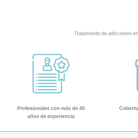
de ayudar a encontrar un estilo de vida 
imposibl
basado en el bienestar tanto físico 
Con el t
como mental en el que las adicciones 
individu
no tienen cabida. Para ello cuentan 
he vuel
Tratamiento de adicciones e
con un equipo óptimo de terapeutas 
Atenció
que acompañan durante todo el 
excepci
proceso con un desempeño ejemplar. 
Muchísi
Entré con la idea de desintoxicarme y 
profesi
he salido con la perspectiva de una 
Clínica,
nueva vida mucho más plena.
último,
Recomie
sentidos
Gracias 
Profesionales con más de 40
Cobertur
años de experiencia