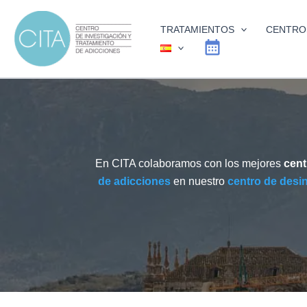
Ir
al
TRATAMIENTOS
CENTRO
contenido
En CITA colaboramos con los mejores
cent
de adicciones
en nuestro
centro de desi