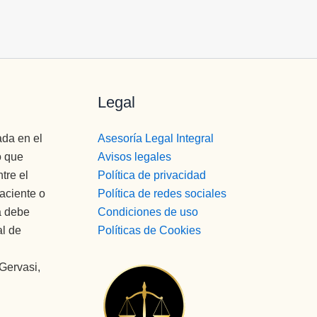
profesionales concretamente, porque 
realmente lo merecen, y las personas 
que llegamos como lo hacemos 
nosotros, si no hubiera profesionales 
como estos , creo que ninguno 
saldríamos a delante.
Legal
De modo que gracias a tos y cada uno 
de vosotros, yo os quiero. Muchísimas 
ada en el
Asesoría Legal Integral
gracias por se r como sois.
o que
Avisos legales
tre el
Política de privacidad
paciente o
Política de redes sociales
a debe
Condiciones de uso
al de
Políticas de Cookies
 Gervasi,