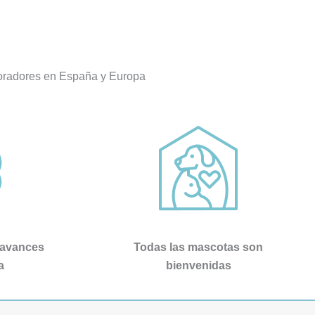
más de 
su trabajo,  junta a ella destacaría sin 
n unas 
duda alguna a Joana, a la que no se le 
por 
puede decir más tampoco, es una 
atención como no había recibido 
boradores en España y Europa
nunca, y he estado en los 2 otros 
centros más importantes de España.
Como psicóloga, Mari Carmen , sin 
lugar a dudas   ( y mira que he tenido 
psicólogos  a lo largo de mi vida) , la 
MEJOR.Gran persona , gran gran 
profesional, una empata brutal , otra de 
la spersonas que disfrutan de su 
profesión y saben transmitirlo y llegar 
al paciente, aunque veces tenga que 
ser sura dura.
 avances
Todas las mascotas son
Vamos a Pepi , admisiones
a
bienvenidas
administración y encargada de 
iNformación telefónica e ingresos, no 
puede mejor persona , servicial, 