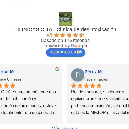
CLINICAS CITA - Clínica de desintoxicación
4.5
Basado en 176 reseñas.
powered by
G
o
o
g
l
e
valóranos en
Jose M.
Pérez M.
ace 6 meses
hace 7 meses
s CITA es mucho más que una 
Puedo asegurar, sin temor a 
de deshabituación y 
equivocarme, que si alguien suf
icación de adicciones, estuve 
problema de adicción, se cual f
tré totalmente roto después de 
esta es la MEJOR clínica del
entando dejar atrás mis 
Con el tratamiento especializad
es y antes creía que era 
multidisciplinar que proporciona
Más reseñas