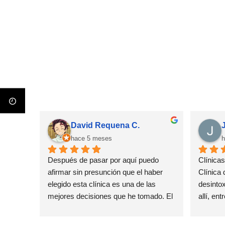
David Requena C.
hace 5 meses
h
Después de pasar por aquí puedo 
Clínica
afirmar sin presunción que el haber 
Clínica 
elegido esta clínica es una de las 
desintox
mejores decisiones que he tomado. El 
allí, en
método no se basa una 
años int
desintoxicación convencional, se trata 
adiccion