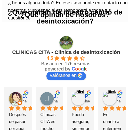
¿Tienes alguna duda? En ese caso ponte en contacto con
nosotros, y un especialista responderá a todas tus
¿Qué opinan de nuestro centro de
¿Qué opinan de nosotros?
cuestiones.
desintoxicación?
CLINICAS CITA - Clínica de desintoxicación
4.5
Basado en 176 reseñas.
powered by
G
o
o
g
l
e
valóranos en
David Requena C.
Jose M.
Pérez M.
Rosa
hace 5 meses
hace 6 meses
hace 7 meses
hace 1
Después 
Clínicas 
Puedo 
En 
de pasar 
CITA es 
asegurar, 
cuanto a 
por aquí 
mucho 
sin temor 
enfermeri