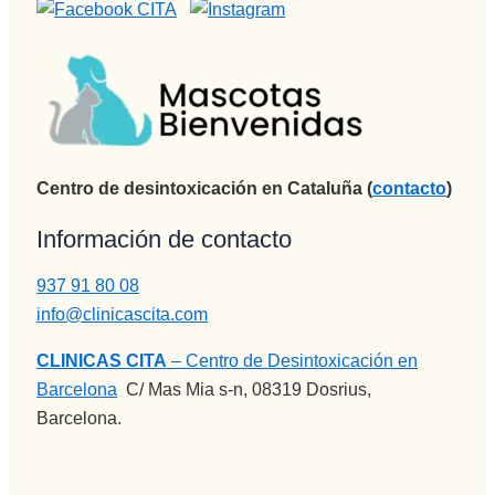
empata 
brutal , 
otra de la 
spersona
s que 
disfrutan 
de su 
profesión 
Centro de desintoxicación en Cataluña (
contacto
)
y saben 
Información de contacto
transmitir
lo y llegar 
937 91 80 08
al 
info@clinicascita.com
paciente, 
aunque 
CLINICAS CITA
– Centro de Desintoxicación en
veces 
Barcelona
:
C/ Mas Mia s-n, 08319 Dosrius,
tenga 
Barcelona.
que ser 
sura 
dura.