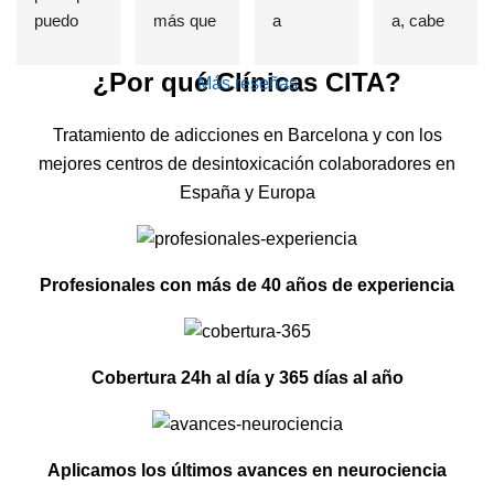
puedo 
más que 
a 
a, cabe 
afirmar 
una 
equivoca
destatac
sin 
Clínica 
rme, que 
ar de 
¿Por qué Clínicas CITA?
Más reseñas
presunci
de 
si alguien 
forma 
ón que el 
deshabit
sufre un 
indudable 
Tratamiento de adicciones en Barcelona y con los
haber 
uación y 
problema 
e 
mejores centros de desintoxicación colaboradores en
elegido 
desintoxi
de 
insustible 
España y Europa
esta 
cación 
adicción, 
a Lorena 
clínica es 
de 
se cual 
, por su 
una de 
adiccione
fuere, 
profesion
Profesionales con más de 40 años de experiencia
las 
s, estuve 
esta es 
alidad, 
mejores 
allí, entré 
la 
exquisito 
decisione
totalment
MEJOR 
trato , 
s que he 
e roto 
clínica 
control 
Cobertura 24h al día y 365 días al año
tomado. 
después 
del 
real de la 
El 
de años 
mundo.
historia 
método 
intentand
Con el 
década 
Aplicamos los últimos avances en neurociencia
no se 
o dejar 
tratamien
paciente 