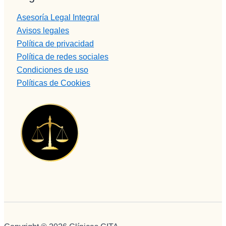
BUENA,
Asesoría Legal Integral
eficiente, 
Avisos legales
humana..
Política de privacidad
.Pepi te 
Política de redes sociales
quiero.
En 
Condiciones de uso
cuanto a 
Políticas de Cookies
Monitore
s Edu, 
eres muy 
grande, 
muuuy 
buena 
persona,
muy 
buen 
profesion
al y un 