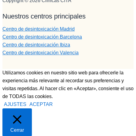
Copyright © 2026 Clínicas CITA
tío, 
ESPECI
Nuestros centros principales
AL, y por 
último 
Centro de desintoxicación Madrid
Francisc
Centro de desintoxicación Barcelona
o,  otorga 
monitor, 
Centro de desintoxicación Ibiza
una 
Centro de desintoxicación Valencia
persona 
muy 
Utilizamos cookies en nuestro sitio web para ofrecerle la
joven, 
experiencia más relevante al recordar sus preferencias y
muy 
profesion
visitas repetidas. Al hacer clic en «Aceptar», consiente el uso
al ,muy 
de TODAS las cookies.
preparad
AJUSTES
ACEPTAR
o, muy 
buena 
persona , 
Cerrar
y que te 