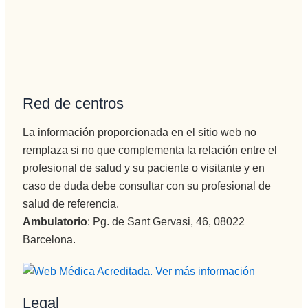
Vamos a 
Pepi , 
admision
es
administr
ación y 
Red de centros
encargad
a de 
La información proporcionada en el sitio web no
iNformac
remplaza si no que complementa la relación entre el
ión 
profesional de salud y su paciente o visitante y en
telefónica 
caso de duda debe consultar con su profesional de
e 
salud de referencia.
ingresos, 
no puede 
Ambulatorio
: Pg. de Sant Gervasi, 46, 08022
mejor 
Barcelona.
persona , 
servicial, 
profesion
Legal
al, 