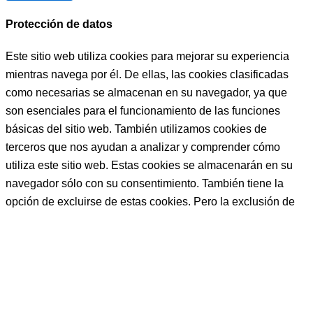
ayudará 
siempre 
Protección de datos
a la hora 
Este sitio web utiliza cookies para mejorar su experiencia
q sea y 
como 
mientras navega por él. De ellas, las cookies clasificadas
sea.
como necesarias se almacenan en su navegador, ya que
Bueno 
son esenciales para el funcionamiento de las funciones
bueno, y 
básicas del sitio web. También utilizamos cookies de
LUISA, 
terceros que nos ayudan a analizar y comprender cómo
PFFF 
utiliza este sitio web. Estas cookies se almacenarán en su
NO 
navegador sólo con su consentimiento. También tiene la
TENGO 
opción de excluirse de estas cookies. Pero la exclusión de
NI 
algunas de estas cookies puede afectar a su experiencia de
PALABR
navegación.
AS, LA 
MEJOR 
Necessary
COCINE
RA, 
Necessary
PERSO
Siempre activado