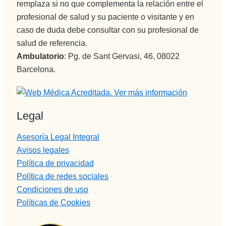
remplaza si no que complementa la relación entre el
de su 
profesional de salud y su paciente o visitante y en
profesión 
caso de duda debe consultar con su profesional de
y saben 
salud de referencia.
transmitir
Ambulatorio
: Pg. de Sant Gervasi, 46, 08022
lo y llegar 
al 
Barcelona.
paciente, 
aunque 
veces 
Legal
tenga 
que ser 
Asesoría Legal Integral
sura 
Avisos legales
dura.
Política de privacidad
Vamos a 
Política de redes sociales
Pepi , 
Condiciones de uso
admision
es
Políticas de Cookies
administr
ación y 