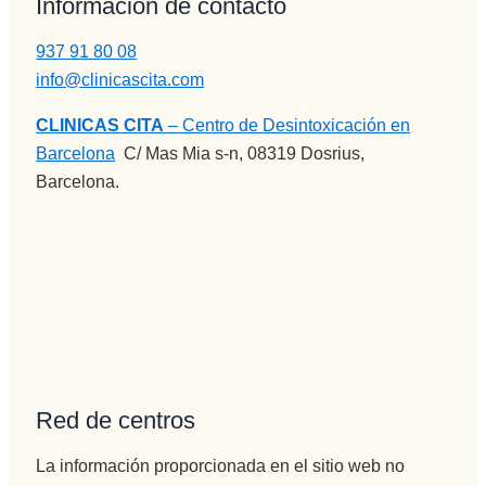
Información de contacto
desintoxi
personas
que he 
carme y 
.
tenido 
937 91 80 08
he salido 
Recomie
psicólogo
info@clinicascita.com
con la 
ndo esta 
s  a lo 
perspecti
Clínica 
largo de 
CLINICAS CITA
– Centro de Desintoxicación en
va de 
en todos 
mi vida) , 
Barcelona
:
C/ Mas Mia s-n, 08319 Dosrius,
una 
los 
la 
Barcelona.
nueva 
sentidos.
MEJOR.
vida 
Gracias 
Gran 
mucho 
para la 
persona , 
más 
eternidad
gran gran 
plena.
.
profesion
al, una 
empata 
brutal , 
otra de la 
Red de centros
spersona
s que 
La información proporcionada en el sitio web no
disfrutan 