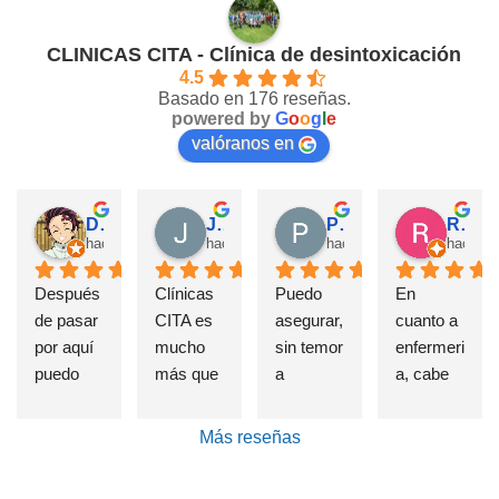
CLINICAS CITA - Clínica de desintoxicación
4.5
Basado en 176 reseñas.
powered by
G
o
o
g
l
e
valóranos en
David Requena C.
Jose M.
Pérez M.
Rosa
hace 5 meses
hace 6 meses
hace 7 meses
hace 1
Después 
Clínicas 
Puedo 
En 
de pasar 
CITA es 
asegurar, 
cuanto a 
por aquí 
mucho 
sin temor 
enfermeri
puedo 
más que 
a 
a, cabe 
afirmar 
una 
equivoca
destatac
sin 
Clínica 
rme, que 
ar de 
Más reseñas
presunci
de 
si alguien 
forma 
ón que el 
deshabit
sufre un 
indudable 