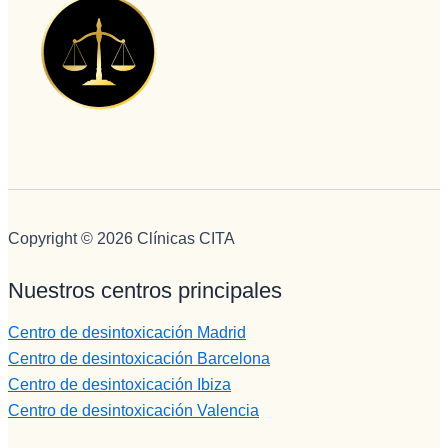
encargad
a de 
iNformac
ión 
telefónica 
e 
ingresos, 
no puede 
mejor 
Copyright © 2026 Clínicas CITA
persona , 
servicial, 
Nuestros centros principales
profesion
al, 
Centro de desintoxicación Madrid
BUENA,
Centro de desintoxicación Barcelona
eficiente, 
humana..
Centro de desintoxicación Ibiza
.Pepi te 
Centro de desintoxicación Valencia
quiero.