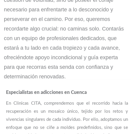
cuestión de voluntad, sino de poseer el coraje
necesario para enfrentarte a lo desconocido y
perseverar en el camino. Por eso, queremos
recordarte algo crucial: no caminas solo. Contarás
con un equipo de profesionales dedicados, que
estará a tu lado en cada tropiezo y cada avance,
ofreciéndote apoyo incondicional y guía experta
para que recorras esta senda con confianza y
determinación renovadas.
¡estamos para ayudarte! ¡
contáctanos hoy!
Especialistas en adicciones en Cuenca
En Clinicas CITA, comprendemos que el recorrido hacia la
recuperación es un mosaico único, tejido por los retos y
CONTACTAR
vivencias singulares de cada individuo. Por ello, adoptamos un
enfoque que no se ciñe a moldes predefinidos, sino que se