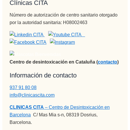
Clínicas CITA
vida 
Gracias 
Gran 
mucho 
para la 
persona , 
Número de autorización de centro sanitario otorgado
más 
eternidad
gran gran 
por la autoridad sanitaria: H08002463
plena.
.
profesion
al, una 
empata 
brutal , 
otra de la 
spersona
Centro de desintoxicación en Cataluña (
contacto
)
s que 
Información de contacto
disfrutan 
de su 
937 91 80 08
profesión 
info@clinicascita.com
y saben 
transmitir
CLINICAS CITA
– Centro de Desintoxicación en
lo y llegar 
Barcelona
:
C/ Mas Mia s-n, 08319 Dosrius,
al 
Barcelona.
paciente, 