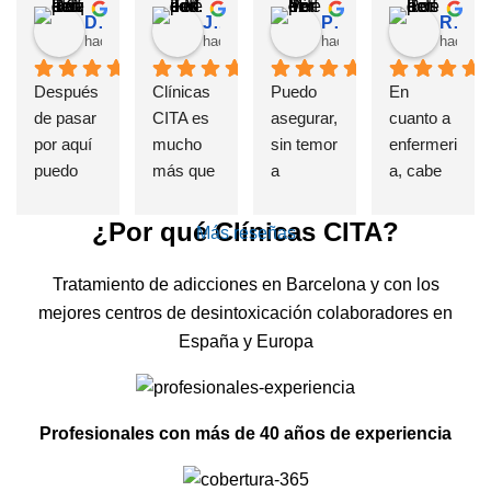
David Requena C.
Jose M.
Pérez M.
Rosa
hace 5 meses
hace 6 meses
hace 7 meses
hace 1
Después 
Clínicas 
Puedo 
En 
de pasar 
CITA es 
asegurar, 
cuanto a 
por aquí 
mucho 
sin temor 
enfermeri
puedo 
más que 
a 
a, cabe 
afirmar 
una 
equivoca
destatac
sin 
Clínica 
rme, que 
ar de 
¿Por qué Clínicas CITA?
Más reseñas
presunci
de 
si alguien 
forma 
ón que el 
deshabit
sufre un 
indudable 
Tratamiento de adicciones en Barcelona y con los
haber 
uación y 
problema 
e 
mejores centros de desintoxicación colaboradores en
elegido 
desintoxi
de 
insustible 
España y Europa
esta 
cación 
adicción, 
a Lorena 
clínica es 
de 
se cual 
, por su 
una de 
adiccione
fuere, 
profesion
Profesionales con más de 40 años de experiencia
las 
s, estuve 
esta es 
alidad, 
mejores 
allí, entré 
la 
exquisito 
decisione
totalment
MEJOR 
trato , 