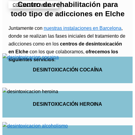
Centro de rehabilitación para
CONTACTAR AHORA
todo tipo de adicciones en Elche
Juntamente con
nuestras instalaciones en Barcelona
,
donde se realizan las fases iniciales del tratamiento de
adicciones como en los
centros de desintoxicación
en Elche
con los que colaboramos,
ofrecemos los
siguientes servicios
:
DESINTOXICACIÓN COCAÍNA
DESINTOXICACIÓN HEROINA