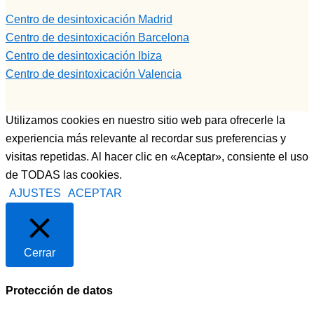
persona,
Centro de desintoxicación Madrid
muy 
Centro de desintoxicación Barcelona
buen 
Centro de desintoxicación Ibiza
profesion
Centro de desintoxicación Valencia
al y un 
tío, 
ESPECI
Utilizamos cookies en nuestro sitio web para ofrecerle la
AL, y por 
experiencia más relevante al recordar sus preferencias y
último 
visitas repetidas. Al hacer clic en «Aceptar», consiente el uso
Francisc
de TODAS las cookies.
o,  otorga 
AJUSTES
ACEPTAR
monitor, 
una 
persona 
muy 
Cerrar
joven, 
muy 
Protección de datos
profesion