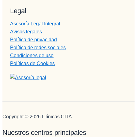
no puede 
Legal
mejor 
persona , 
Asesoría Legal Integral
servicial, 
Avisos legales
profesion
Política de privacidad
al, 
BUENA,
Política de redes sociales
eficiente, 
Condiciones de uso
humana..
Políticas de Cookies
.Pepi te 
quiero.
En 
cuanto a 
Monitore
s Edu, 
eres muy 
Copyright © 2026 Clínicas CITA
grande, 
muuuy 
Nuestros centros principales
buena 