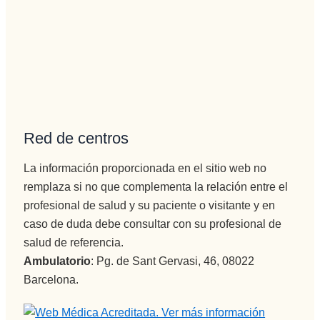
aunque 
veces 
tenga 
que ser 
sura 
dura.
Vamos a 
Pepi , 
Red de centros
admision
es
La información proporcionada en el sitio web no
administr
remplaza si no que complementa la relación entre el
ación y 
profesional de salud y su paciente o visitante y en
encargad
caso de duda debe consultar con su profesional de
a de 
iNformac
salud de referencia.
ión 
Ambulatorio
: Pg. de Sant Gervasi, 46, 08022
telefónica 
Barcelona.
e 
ingresos, 