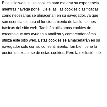
al ,muy 
Este sitio web utiliza cookies para mejorar su experiencia
preparad
mientras navega por él. De ellas, las cookies clasificadas
o, muy 
como necesarias se almacenan en su navegador, ya que
buena 
son esenciales para el funcionamiento de las funciones
persona , 
básicas del sitio web. También utilizamos cookies de
y que te 
terceros que nos ayudan a analizar y comprender cómo
ayudará 
utiliza este sitio web. Estas cookies se almacenarán en su
siempre 
navegador sólo con su consentimiento. También tiene la
a la hora 
q sea y 
opción de excluirse de estas cookies. Pero la exclusión de
como 
algunas de estas cookies puede afectar a su experiencia de
sea.
navegación.
Bueno 
bueno, y 
Necessary
LUISA, 
Necessary
PFFF 
Siempre activado
NO 
Necessary cookies are absolutely essential for the website to
TENGO 
function properly. This category only includes cookies that
NI 