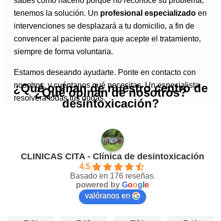
sabes cómo hacerlo porque no reconoce su problema,
tenemos la solución. Un
profesional especializado
en
intervenciones se desplazará a tu domicilio, a fin de
convencer al paciente para que acepte el tratamiento,
siempre de forma voluntaria.
Estamos deseando ayudarte. Ponte en contacto con
nosotros, y cuéntanos qué necesitas. Un especialista
¿Qué opinan de nuestro centro de
¿Qué opinan de nosotros?
resolverá todas tus dudas.
desintoxicación?
CLINICAS CITA - Clínica de desintoxicación
4.5
Basado en 176 reseñas.
powered by
G
o
o
g
l
e
valóranos en