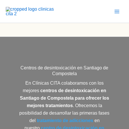
Ir
al
contenido
Centros de desintoxicación en Santiago de
Compostela
En Clínicas CITA colaboramos con los
mejores
centros de desintoxicación en
Santiago de Compostela
para ofrecer los
mejores tratamientos
. Ofrecemos la
posibilidad de desarrollar las primeras fases
del
tratamiento de adicciones
en
nuestro
centro de desintoxicación en