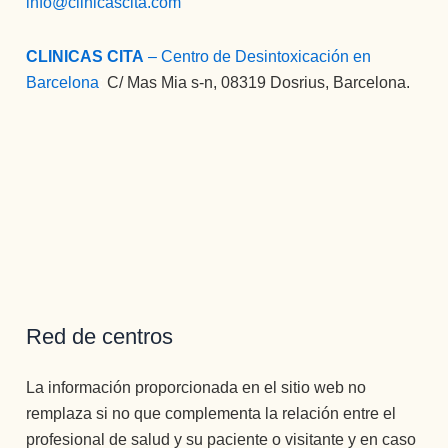
info@clinicascita.com
que 
con la 
atenció
conform
perspec
n como 
an esta 
CLINICAS CITA
– Centro de Desintoxicación en
tiva de 
no 
Clínica, 
Barcelona
:
C/ Mas Mia s-n, 08319 Dosrius, Barcelona.
una 
había 
desde 
nueva 
recibido 
el 
vida 
nunca, 
primero 
mucho 
y he 
hasta el 
más 
estado 
último, 
plena.
en los 2 
grandes 
otros 
persona
centros 
s.
más 
Recomi
importa
endo 
ntes de 
Red de centros
esta 
España.
Clínica 
Como 
La información proporcionada en el sitio web no
en 
psicólog
todos 
remplaza si no que complementa la relación entre el
a, Mari 
los 
profesional de salud y su paciente o visitante y en caso
Carmen 