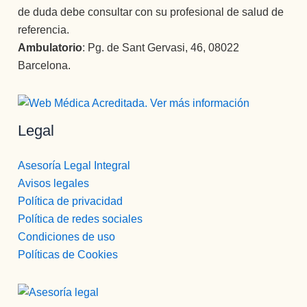
sentido
de duda debe consultar con su profesional de salud de
, sin 
s.
referencia.
lugar a 
Gracias 
Ambulatorio
: Pg. de Sant Gervasi, 46, 08022
dudas   
para la 
( y mira 
Barcelona.
eternida
que he 
d.
tenido 
psicólog
Legal
os  a lo 
largo de 
mi vida) 
Asesoría Legal Integral
, la 
Avisos legales
MEJOR
Política de privacidad
.Gran 
Política de redes sociales
persona 
Condiciones de uso
, gran 
Políticas de Cookies
gran 
profesio
nal, una 