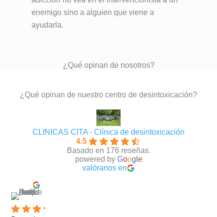
enemigo sino a alguien que viene a
ayudarla.
¿Qué opinan de nosotros?
¿Qué opinan de nuestro centro de desintoxicación?
CLINICAS CITA - Clínica de desintoxicación
4.5
Basado en 176 reseñas.
powered by
G
o
o
g
l
e
valóranos en
David Requena C.
hace 5 meses