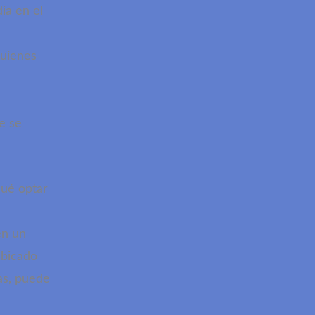
ia en el
quienes
e se
qué optar
a
en un
ubicado
as, puede