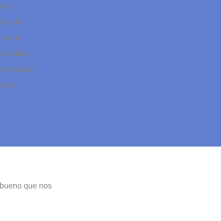
 la
ión de
, como
grupales
e terapia
ento.
a bueno que nos