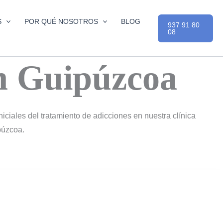
S
POR QUÉ NOSOTROS
BLOG
937 91 80
08
en Guipúzcoa
ciales del tratamiento de adicciones en nuestra clínica
púzcoa.
cación han evidenciado su capacidad para generar cambios
ido presenta obstáculos, sin embargo, lo que se alcanza al final