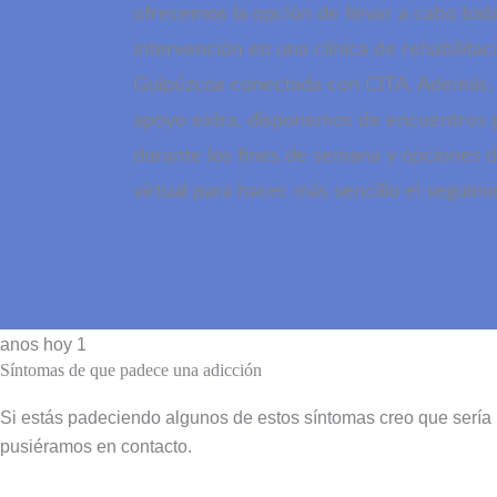
ofrecemos la opción de llevar a cabo toda
intervención en una clínica de rehabilitac
Guipúzcoa conectada con CITA. Además
apoyo extra, disponemos de encuentros 
durante los fines de semana y opciones d
virtual para hacer más sencillo el seguimi
Síntomas de que padece una adicción
Si estás padeciendo algunos de estos síntomas creo que serí
pusiéramos en contacto.