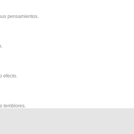
r sus pensamientos.
o.
 efecto.
o temblores.