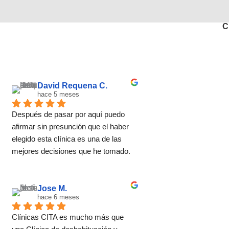
C
David Requena C.
hace 5 meses
Después de pasar por aquí puedo 
afirmar sin presunción que el haber 
elegido esta clínica es una de las 
mejores decisiones que he tomado. 
El método no se basa una 
desintoxicación convencional, se 
trata de ayudar a encontrar un estilo 
Jose M.
hace 6 meses
de vida basado en el bienestar tanto 
físico como mental en el que las 
Clínicas CITA es mucho más que 
adicciones no tienen cabida. Para 