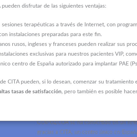
 pueden disfrutar de las siguientes ventajas:
 sesiones terapéuticas a través de Internet, con progra
on instalaciones preparadas para este fin.
anos rusos, ingleses y franceses pueden realizar sus pro
stalaciones exclusivas para nuestros pacientes VIP, como
nico centro de España autorizado para implantar PAE (Psi
Nuestro Centro 
desintoxicación
 de CITA pueden, si lo desean, comenzar su tratamiento e
altas tasas de satisfacción
, pero también es posible hacer
Un modelo terapéutico de referencia en
GUIPUZCOA se ha convertido en un refe
gracias a CITA, un centro único en Españ