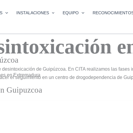
S
INSTALACIONES
EQUIPO
RECONOCIMIENTO
sintoxicación 
púzcoa
desintoxicación de Guipúzcoa. En CITA realizamos las fases ini
hacer el seguimiento en un centro de drogodependencia de Gui
en Guipuzcoa
 bienestar real. En Guipúzcoa, nuestros procesos de desintoxi
tos con el entorno afectivo y familiar. Reconocemos que el recorr
y mismo