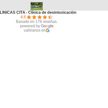
LINICAS CITA - Clínica de desintoxicación
4.5
Basado en 176 reseñas.
powered by
G
o
o
g
l
e
valóranos en