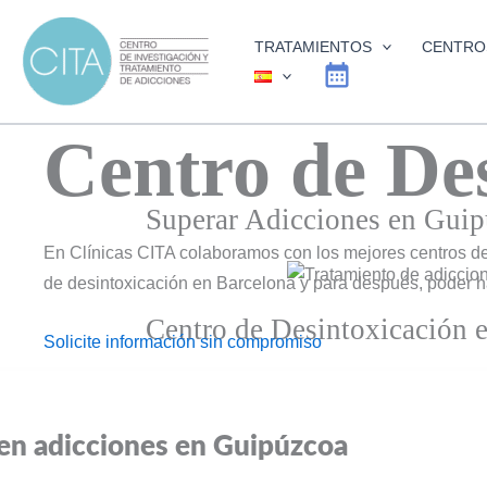
Ir
al
TRATAMIENTOS
CENTRO
contenido
Centro de De
Superar Adicciones en Gui
En Clínicas CITA colaboramos con los mejores centros de 
de desintoxicación en Barcelona y para después, poder 
Centro de Desintoxicación 
Solicite información sin compromiso
Encuentre el inicio de una nueva etapa con
positivos profundos y restaurar los lazos ro
CONTACTAR
puede ser enormemente enriquecedor.
 en adicciones en Guipúzcoa
Solicite información y dé el primer paso ho