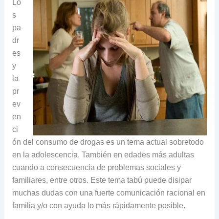
Lo
s
pa
dr
es
y
la
pr
ev
en
ci
ón del consumo de drogas es un tema actual sobretodo
en la adolescencia. También en edades más adultas
cuando a consecuencia de problemas sociales y
familiares, entre otros. Este tema tabú puede disipar
muchas dudas con una fuerte comunicación racional en
familia y/o con ayuda lo más rápidamente posible.