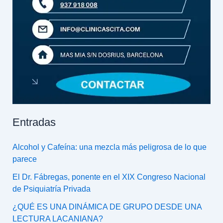
Entradas
Alcohol y Cafeína: una mezcla más peligrosa de lo que
parece
El Dr. Fábregas, ponente en el XIX Congreso Nacional
de Psiquiatría Privada
¿QUÉ ES UNA DINÁMICA DE GRUPO DESDE UNA
LECTURA LACANIANA?