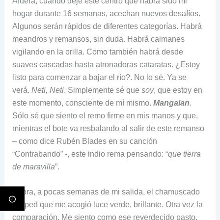
Afuera, cuando deje este centro que habrá sido mi
hogar durante 16 semanas, acechan nuevos desafíos.
Algunos serán rápidos de diferentes categorías. Habrá
meandros y remansos, sin duda. Habrá caimanes
vigilando en la orilla. Como también habrá desde
suaves cascadas hasta atronadoras cataratas. ¿Estoy
listo para comenzar a bajar el río?. No lo sé. Ya se
verá.
Neti, Neti
. Simplemente sé que
soy
, que estoy en
este momento, consciente de mí mismo.
Mangalan
.
Sólo sé que siento el remo firme en mis manos y que,
mientras el bote va resbalando al salir de este remanso
– como dice Rubén Blades en su canción
“Contrabando” -, este indio rema pensando: “
que tierra
de maravilla
”.
Ahora, a pocas semanas de mi salida, el chamuscado
césped que me acogió luce verde, brillante. Otra vez la
comparación. Me siento como ese reverdecido pasto.